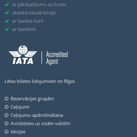
ar pārskaitījumu uz kontu
skaidrā naudā birojā
ar bankas karti
ar banklink
Lētas biļetes lidojumiem no Rīgas
Rezervācijas grupām
Ceļojumi
Ceļojumu apdrošināšana
Aviobiļetes uz visām valstīm
Akcijas