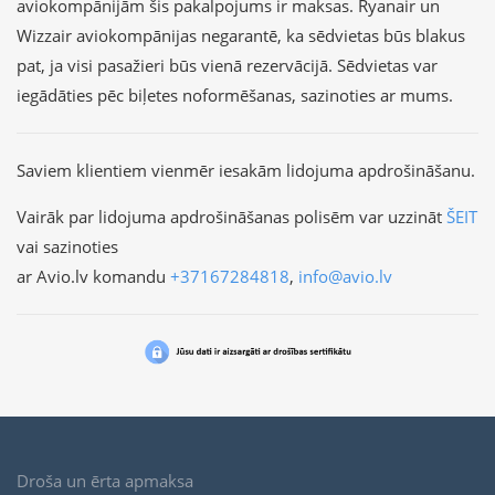
aviokompānijām šis pakalpojums ir maksas. Ryanair un
Wizzair aviokompānijas negarantē, ka sēdvietas būs blakus
pat, ja visi pasažieri būs vienā rezervācijā. Sēdvietas var
iegādāties pēc biļetes noformēšanas, sazinoties ar mums.
Saviem klientiem vienmēr iesakām lidojuma apdrošināšanu.
Vairāk par lidojuma apdrošināšanas polisēm var uzzināt
ŠEIT
vai sazinoties
ar Avio.lv komandu
+37167284818
,
info@avio.lv
Droša un ērta apmaksa