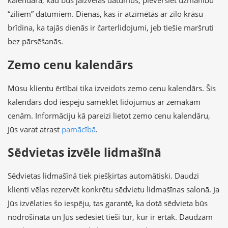
kalendārā, kad būs jāizvēlas datumus, pievērsiet uzmanību
“ziliem” datumiem. Dienas, kas ir atzīmētās ar zilo krāsu
brīdina, ka tajās dienās ir čarterlidojumi, jeb tiešie maršruti
bez pārsēšanās.
Zemo cenu kalendārs
Mūsu klientu ērtībai tika izveidots zemo cenu kalendārs. Šis
kalendārs dod iespēju sameklēt lidojumus ar zemākām
cenām. Informāciju kā pareizi lietot zemo cenu kalendāru,
Jūs varat atrast
pamācībā
.
Sēdvietas izvēle lidmašīnā
Sēdvietas lidmašīnā tiek piešķirtas automātiski. Daudzi
klienti vēlas rezervēt konkrētu sēdvietu lidmašīnas salonā. Ja
Jūs izvēlaties šo iespēju, tas garantē, ka dotā sēdvieta būs
nodrošināta un Jūs sēdēsiet tieši tur, kur ir ērtāk. Daudzām