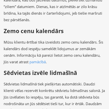
kalendārā, kad būs jāizvēlas datumus, pievērsiet uzmanību
“ziliem” datumiem. Dienas, kas ir atzīmētās ar zilo krāsu
brīdina, ka tajās dienās ir čarterlidojumi, jeb tiešie maršruti
bez pārsēšanās.
Zemo cenu kalendārs
Mūsu klientu ērtībai tika izveidots zemo cenu kalendārs. Šis
kalendārs dod iespēju sameklēt lidojumus ar zemākām
cenām. Informāciju kā pareizi lietot zemo cenu kalendāru,
Jūs varat atrast
pamācībā
.
Sēdvietas izvēle lidmašīnā
Sēdvietas lidmašīnā tiek piešķirtas automātiski. Daudzi
klienti vēlas rezervēt konkrētu sēdvietu lidmašīnas salonā. Ja
Jūs izvēlaties šo iespēju, tas garantē, ka dotā sēdvieta būs
nodrošināta un Jūs sēdēsiet tieši tur, kur ir ērtāk. Daudzām