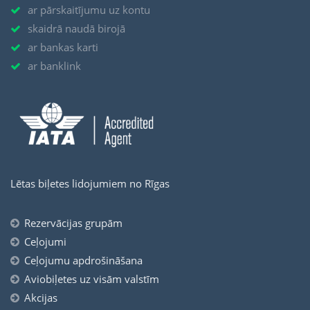
ar pārskaitījumu uz kontu
skaidrā naudā birojā
ar bankas karti
ar banklink
Lētas biļetes lidojumiem no Rīgas
Rezervācijas grupām
Ceļojumi
Ceļojumu apdrošināšana
Aviobiļetes uz visām valstīm
Akcijas