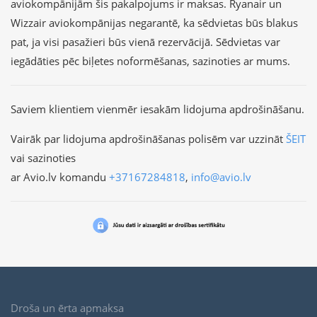
aviokompānijām šis pakalpojums ir maksas. Ryanair un
Wizzair aviokompānijas negarantē, ka sēdvietas būs blakus
pat, ja visi pasažieri būs vienā rezervācijā. Sēdvietas var
iegādāties pēc biļetes noformēšanas, sazinoties ar mums.
Saviem klientiem vienmēr iesakām lidojuma apdrošināšanu.
Vairāk par lidojuma apdrošināšanas polisēm var uzzināt
ŠEIT
vai sazinoties
ar Avio.lv komandu
+37167284818
,
info@avio.lv
Droša un ērta apmaksa