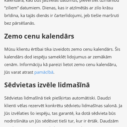
kalendārā, kad būs jāizvēlas datumus, pievērsiet uzmanību
“ziliem” datumiem. Dienas, kas ir atzīmētās ar zilo krāsu
brīdina, ka tajās dienās ir čarterlidojumi, jeb tiešie maršruti
bez pārsēšanās.
Zemo cenu kalendārs
Mūsu klientu ērtībai tika izveidots zemo cenu kalendārs. Šis
kalendārs dod iespēju sameklēt lidojumus ar zemākām
cenām. Informāciju kā pareizi lietot zemo cenu kalendāru,
Jūs varat atrast
pamācībā
.
Sēdvietas izvēle lidmašīnā
Sēdvietas lidmašīnā tiek piešķirtas automātiski. Daudzi
klienti vēlas rezervēt konkrētu sēdvietu lidmašīnas salonā. Ja
Jūs izvēlaties šo iespēju, tas garantē, ka dotā sēdvieta būs
nodrošināta un Jūs sēdēsiet tieši tur, kur ir ērtāk. Daudzām