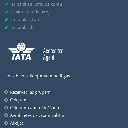
ar pārskaitījumu uz kontu
skaidrā naudā birojā
ar bankas karti
ar banklink
Lētas biļetes lidojumiem no Rīgas
Rezervācijas grupām
Ceļojumi
Ceļojumu apdrošināšana
Aviobiļetes uz visām valstīm
Akcijas