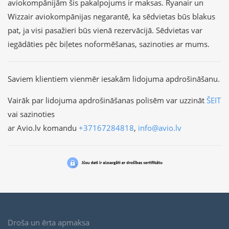
aviokompānijām šis pakalpojums ir maksas. Ryanair un
Wizzair aviokompānijas negarantē, ka sēdvietas būs blakus
pat, ja visi pasažieri būs vienā rezervācijā. Sēdvietas var
iegādāties pēc biļetes noformēšanas, sazinoties ar mums.
Saviem klientiem vienmēr iesakām lidojuma apdrošināšanu.
Vairāk par lidojuma apdrošināšanas polisēm var uzzināt
ŠEIT
vai sazinoties
ar Avio.lv komandu
+37167284818
,
info@avio.lv
Droša un ērta apmaksa