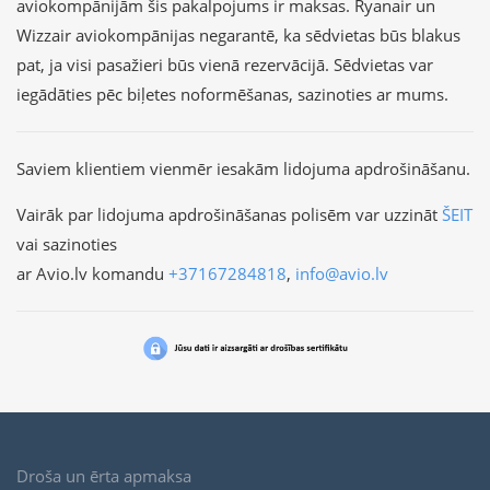
aviokompānijām šis pakalpojums ir maksas. Ryanair un
Wizzair aviokompānijas negarantē, ka sēdvietas būs blakus
pat, ja visi pasažieri būs vienā rezervācijā. Sēdvietas var
iegādāties pēc biļetes noformēšanas, sazinoties ar mums.
Saviem klientiem vienmēr iesakām lidojuma apdrošināšanu.
Vairāk par lidojuma apdrošināšanas polisēm var uzzināt
ŠEIT
vai sazinoties
ar Avio.lv komandu
+37167284818
,
info@avio.lv
Droša un ērta apmaksa