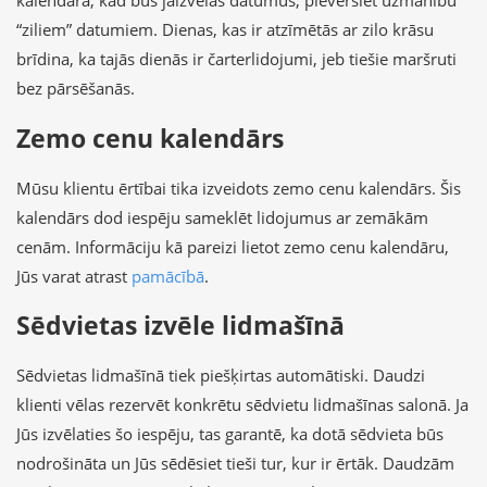
kalendārā, kad būs jāizvēlas datumus, pievērsiet uzmanību
“ziliem” datumiem. Dienas, kas ir atzīmētās ar zilo krāsu
brīdina, ka tajās dienās ir čarterlidojumi, jeb tiešie maršruti
bez pārsēšanās.
Zemo cenu kalendārs
Mūsu klientu ērtībai tika izveidots zemo cenu kalendārs. Šis
kalendārs dod iespēju sameklēt lidojumus ar zemākām
cenām. Informāciju kā pareizi lietot zemo cenu kalendāru,
Jūs varat atrast
pamācībā
.
Sēdvietas izvēle lidmašīnā
Sēdvietas lidmašīnā tiek piešķirtas automātiski. Daudzi
klienti vēlas rezervēt konkrētu sēdvietu lidmašīnas salonā. Ja
Jūs izvēlaties šo iespēju, tas garantē, ka dotā sēdvieta būs
nodrošināta un Jūs sēdēsiet tieši tur, kur ir ērtāk. Daudzām