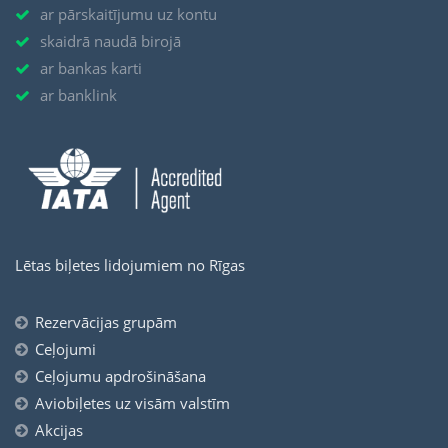
ar pārskaitījumu uz kontu
skaidrā naudā birojā
ar bankas karti
ar banklink
Lētas biļetes lidojumiem no Rīgas
Rezervācijas grupām
Ceļojumi
Ceļojumu apdrošināšana
Aviobiļetes uz visām valstīm
Akcijas