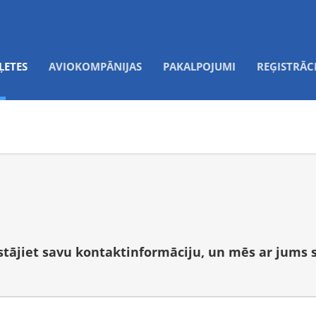
ĻETES
AVIOKOMPĀNIJAS
PAKALPOJUMI
REĢISTRĀC
tstājiet savu kontaktinformāciju, un mēs ar jums 