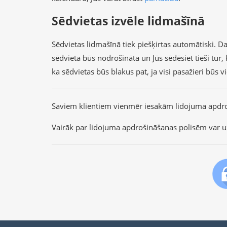
Sēdvietas izvēle lidmašīnā
Sēdvietas lidmašīnā tiek piešķirtas automātiski. Dau
sēdvieta būs nodrošināta un Jūs sēdēsiet tieši tu
ka sēdvietas būs blakus pat, ja visi pasažieri būs 
Saviem klientiem vienmēr iesakām lidojuma apdr
Vairāk par lidojuma apdrošināšanas polisēm var u