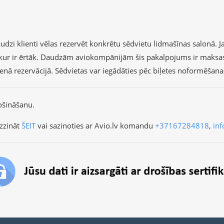
dzi klienti vēlas rezervēt konkrētu sēdvietu lidmašīnas salonā. Ja 
r, kur ir ērtāk. Daudzām aviokompānijām šis pakalpojums ir maksa
vienā rezervācijā. Sēdvietas var iegādāties pēc biļetes noformēšan
ošināšanu.
zzināt
ŠEIT
vai sazinoties ar Avio.lv komandu
+37167284818
,
inf