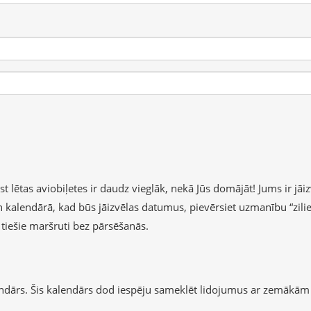
lētas aviobiļetes ir daudz vieglāk, nekā Jūs domājāt! Jums ir jāizv
 un kalendārā, kad būs jāizvēlas datumus, pievērsiet uzmanību “zil
b tiešie maršruti bez pārsēšanās.
endārs. Šis kalendārs dod iespēju sameklēt lidojumus ar zemākām 