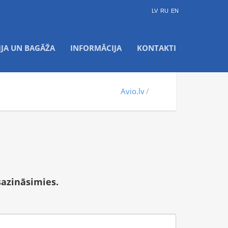
LV
RU
EN
IJA UN BAGĀŽA
INFORMĀCIJA
KONTAKTI
Avio.lv
sazināsimies.