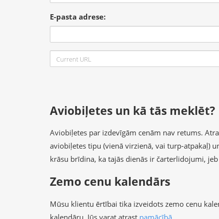
E-pasta adrese:
Aviobiļetes un kā tās meklēt?
Aviobiļetes par izdevīgām cenām nav retums. Atrast 
aviobiļetes tipu (vienā virzienā, vai turp-atpakaļ)
krāsu brīdina, ka tajās dienās ir čarterlidojumi, je
Zemo cenu kalendārs
Mūsu klientu ērtībai tika izveidots zemo cenu kal
kalendāru, Jūs varat atrast
pamācībā
.