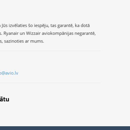
Jūs izvēlaties šo iespēju, tas garantē, ka dotā
s. Ryanair un Wizzair aviokompānijas negarantē,
as, sazinoties ar mums.
o@avio.lv