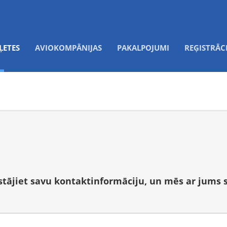
ĻETES
AVIOKOMPĀNIJAS
PAKALPOJUMI
REĢISTRĀC
tstājiet savu kontaktinformāciju, un mēs ar jums 