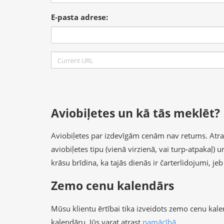
E-pasta adrese:
Aviobiļetes un kā tās meklēt?
Aviobiļetes par izdevīgām cenām nav retums. Atrast 
aviobiļetes tipu (vienā virzienā, vai turp-atpakaļ)
krāsu brīdina, ka tajās dienās ir čarterlidojumi, je
Zemo cenu kalendārs
Mūsu klientu ērtībai tika izveidots zemo cenu kal
kalendāru, Jūs varat atrast
pamācībā
.