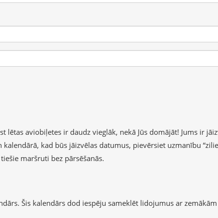
lētas aviobiļetes ir daudz vieglāk, nekā Jūs domājāt! Jums ir jāizv
 un kalendārā, kad būs jāizvēlas datumus, pievērsiet uzmanību “zil
b tiešie maršruti bez pārsēšanās.
endārs. Šis kalendārs dod iespēju sameklēt lidojumus ar zemākām 