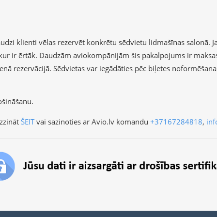
dzi klienti vēlas rezervēt konkrētu sēdvietu lidmašīnas salonā. Ja 
r, kur ir ērtāk. Daudzām aviokompānijām šis pakalpojums ir maksa
vienā rezervācijā. Sēdvietas var iegādāties pēc biļetes noformēšan
ošināšanu.
zzināt
ŠEIT
vai sazinoties ar Avio.lv komandu
+37167284818
,
inf