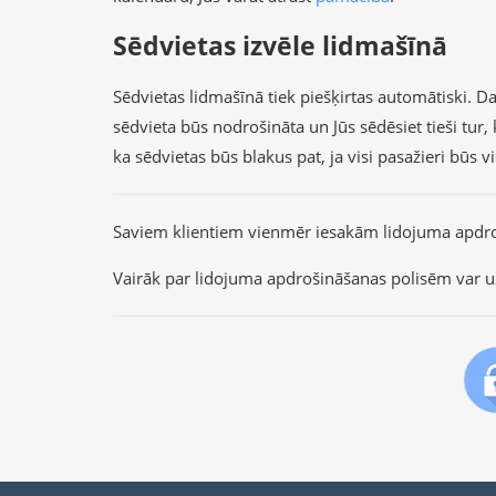
Sēdvietas izvēle lidmašīnā
Sēdvietas lidmašīnā tiek piešķirtas automātiski. Dau
sēdvieta būs nodrošināta un Jūs sēdēsiet tieši tu
ka sēdvietas būs blakus pat, ja visi pasažieri būs 
Saviem klientiem vienmēr iesakām lidojuma apdr
Vairāk par lidojuma apdrošināšanas polisēm var u