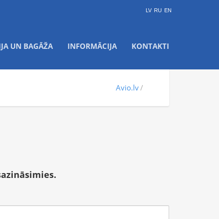
LV
RU
EN
IJA UN BAGĀŽA
INFORMĀCIJA
KONTAKTI
Avio.lv
sazināsimies.