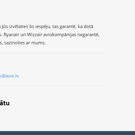
Jūs izvēlaties šo iespēju, tas garantē, ka dotā
s. Ryanair un Wizzair aviokompānijas negarantē,
as, sazinoties ar mums.
o@avio.lv