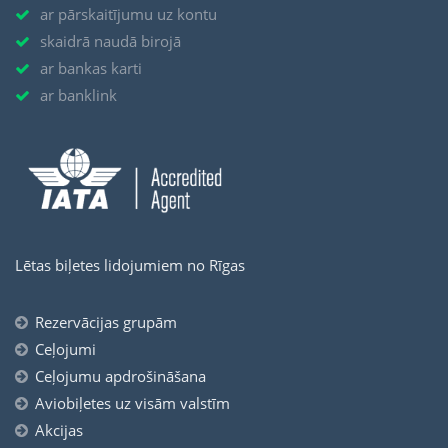
ar pārskaitījumu uz kontu
skaidrā naudā birojā
ar bankas karti
ar banklink
Lētas biļetes lidojumiem no Rīgas
Rezervācijas grupām
Ceļojumi
Ceļojumu apdrošināšana
Aviobiļetes uz visām valstīm
Akcijas