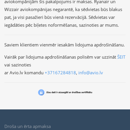
aviokompānijām šis pakalpojums ir maksas. Ryanair un
Wizzair aviokompānijas negarantē, ka sēdvietas būs blakus
pat, ja visi pasažieri būs vienā rezervācijā. Sēdvietas var
iegādāties pēc biļetes noformēšanas, sazinoties ar mums.
Saviem klientiem vienmēr iesakām lidojuma apdrošināšanu.
Vairāk par lidojuma apdrošināšanas polisēm var uzzināt
ŠEIT
vai sazinoties
ar Avio.lv komandu
+37167284818
,
info@avio.lv
Droša un ērta apmaksa