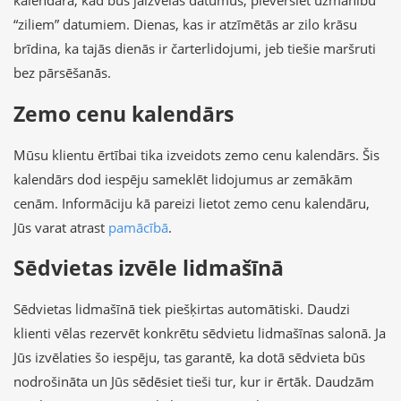
kalendārā, kad būs jāizvēlas datumus, pievērsiet uzmanību
“ziliem” datumiem. Dienas, kas ir atzīmētās ar zilo krāsu
brīdina, ka tajās dienās ir čarterlidojumi, jeb tiešie maršruti
bez pārsēšanās.
Zemo cenu kalendārs
Mūsu klientu ērtībai tika izveidots zemo cenu kalendārs. Šis
kalendārs dod iespēju sameklēt lidojumus ar zemākām
cenām. Informāciju kā pareizi lietot zemo cenu kalendāru,
Jūs varat atrast
pamācībā
.
Sēdvietas izvēle lidmašīnā
Sēdvietas lidmašīnā tiek piešķirtas automātiski. Daudzi
klienti vēlas rezervēt konkrētu sēdvietu lidmašīnas salonā. Ja
Jūs izvēlaties šo iespēju, tas garantē, ka dotā sēdvieta būs
nodrošināta un Jūs sēdēsiet tieši tur, kur ir ērtāk. Daudzām