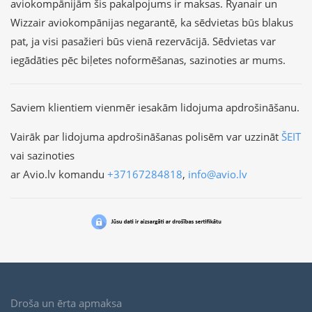
aviokompānijām šis pakalpojums ir maksas. Ryanair un
Wizzair aviokompānijas negarantē, ka sēdvietas būs blakus
pat, ja visi pasažieri būs vienā rezervācijā. Sēdvietas var
iegādāties pēc biļetes noformēšanas, sazinoties ar mums.
Saviem klientiem vienmēr iesakām lidojuma apdrošināšanu.
Vairāk par lidojuma apdrošināšanas polisēm var uzzināt
ŠEIT
vai sazinoties
ar Avio.lv komandu
+37167284818
,
info@avio.lv
Droša un ērta apmaksa