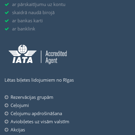
ar pārskaitījumu uz kontu
skaidrā naudā birojā
ar bankas karti
ar banklink
Lētas biļetes lidojumiem no Rīgas
Rezervācijas grupām
Ceļojumi
Ceļojumu apdrošināšana
Aviobiļetes uz visām valstīm
Akcijas