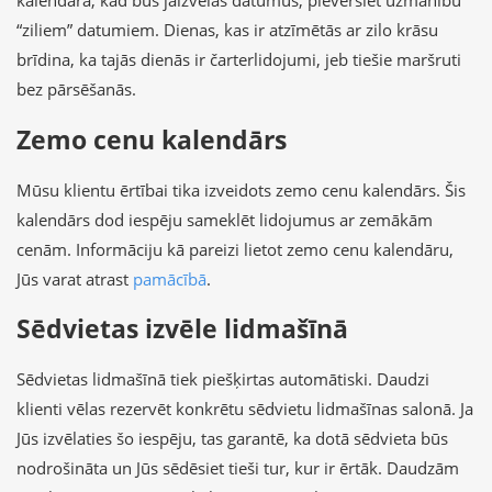
kalendārā, kad būs jāizvēlas datumus, pievērsiet uzmanību
“ziliem” datumiem. Dienas, kas ir atzīmētās ar zilo krāsu
brīdina, ka tajās dienās ir čarterlidojumi, jeb tiešie maršruti
bez pārsēšanās.
Zemo cenu kalendārs
Mūsu klientu ērtībai tika izveidots zemo cenu kalendārs. Šis
kalendārs dod iespēju sameklēt lidojumus ar zemākām
cenām. Informāciju kā pareizi lietot zemo cenu kalendāru,
Jūs varat atrast
pamācībā
.
Sēdvietas izvēle lidmašīnā
Sēdvietas lidmašīnā tiek piešķirtas automātiski. Daudzi
klienti vēlas rezervēt konkrētu sēdvietu lidmašīnas salonā. Ja
Jūs izvēlaties šo iespēju, tas garantē, ka dotā sēdvieta būs
nodrošināta un Jūs sēdēsiet tieši tur, kur ir ērtāk. Daudzām