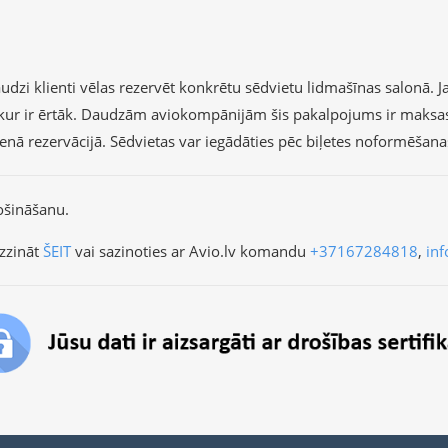
dzi klienti vēlas rezervēt konkrētu sēdvietu lidmašīnas salonā. Ja 
r, kur ir ērtāk. Daudzām aviokompānijām šis pakalpojums ir maksa
vienā rezervācijā. Sēdvietas var iegādāties pēc biļetes noformēšan
ošināšanu.
zzināt
ŠEIT
vai sazinoties ar Avio.lv komandu
+37167284818
,
inf