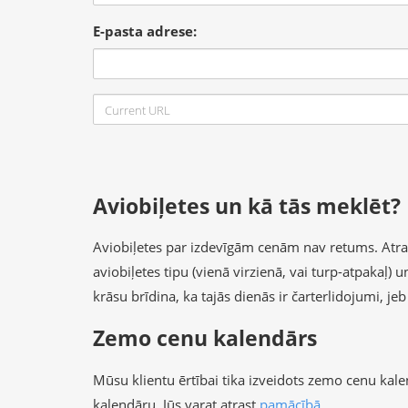
E-pasta adrese:
Aviobiļetes un kā tās meklēt?
Aviobiļetes par izdevīgām cenām nav retums. Atrast 
aviobiļetes tipu (vienā virzienā, vai turp-atpakaļ)
krāsu brīdina, ka tajās dienās ir čarterlidojumi, je
Zemo cenu kalendārs
Mūsu klientu ērtībai tika izveidots zemo cenu kal
kalendāru, Jūs varat atrast
pamācībā
.