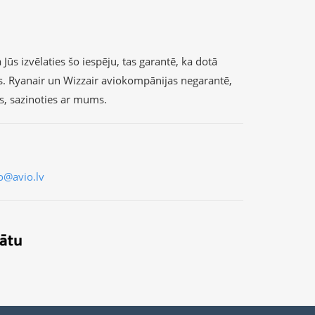
Jūs izvēlaties šo iespēju, tas garantē, ka dotā
s. Ryanair un Wizzair aviokompānijas negarantē,
as, sazinoties ar mums.
o@avio.lv