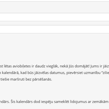
lētas aviobiļetes ir daudz vieglāk, nekā Jūs domājāt! Jums ir jāizv
 un kalendārā, kad būs jāizvēlas datumus, pievērsiet uzmanību “zil
b tiešie maršruti bez pārsēšanās.
endārs. Šis kalendārs dod iespēju sameklēt lidojumus ar zemākām 