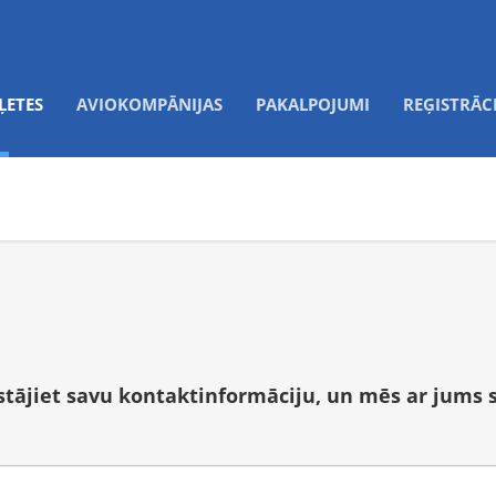
ĻETES
AVIOKOMPĀNIJAS
PAKALPOJUMI
REĢISTRĀC
tstājiet savu kontaktinformāciju, un mēs ar jums 