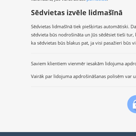
Sēdvietas izvēle lidmašīnā
Sēdvietas lidmašīnā tiek piešķirtas automātiski. Dau
sēdvieta būs nodrošināta un Jūs sēdēsiet tieši tu
ka sēdvietas būs blakus pat, ja visi pasažieri būs 
Saviem klientiem vienmēr iesakām lidojuma apdr
Vairāk par lidojuma apdrošināšanas polisēm var u