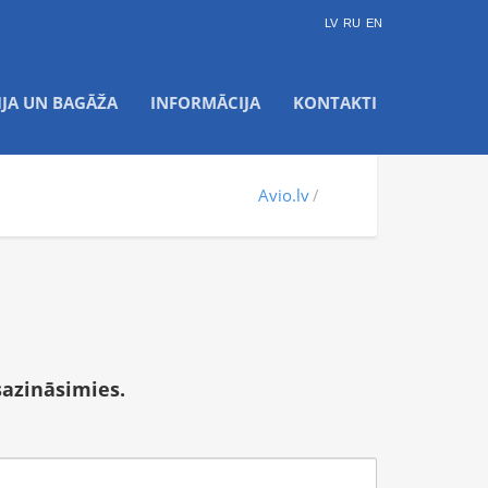
LV
RU
EN
IJA UN BAGĀŽA
INFORMĀCIJA
KONTAKTI
Avio.lv
sazināsimies.