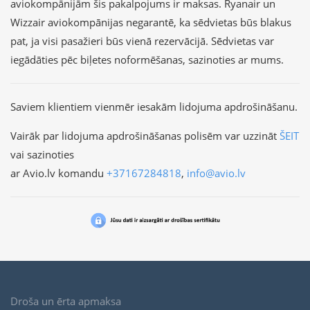
aviokompānijām šis pakalpojums ir maksas. Ryanair un
Wizzair aviokompānijas negarantē, ka sēdvietas būs blakus
pat, ja visi pasažieri būs vienā rezervācijā. Sēdvietas var
iegādāties pēc biļetes noformēšanas, sazinoties ar mums.
Saviem klientiem vienmēr iesakām lidojuma apdrošināšanu.
Vairāk par lidojuma apdrošināšanas polisēm var uzzināt
ŠEIT
vai sazinoties
ar Avio.lv komandu
+37167284818
,
info@avio.lv
Droša un ērta apmaksa