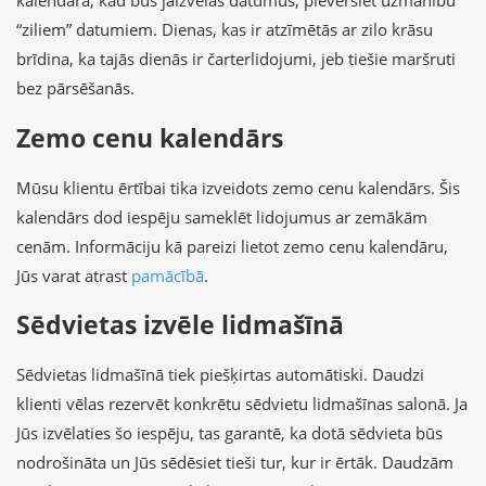
kalendārā, kad būs jāizvēlas datumus, pievērsiet uzmanību
“ziliem” datumiem. Dienas, kas ir atzīmētās ar zilo krāsu
brīdina, ka tajās dienās ir čarterlidojumi, jeb tiešie maršruti
bez pārsēšanās.
Zemo cenu kalendārs
Mūsu klientu ērtībai tika izveidots zemo cenu kalendārs. Šis
kalendārs dod iespēju sameklēt lidojumus ar zemākām
cenām. Informāciju kā pareizi lietot zemo cenu kalendāru,
Jūs varat atrast
pamācībā
.
Sēdvietas izvēle lidmašīnā
Sēdvietas lidmašīnā tiek piešķirtas automātiski. Daudzi
klienti vēlas rezervēt konkrētu sēdvietu lidmašīnas salonā. Ja
Jūs izvēlaties šo iespēju, tas garantē, ka dotā sēdvieta būs
nodrošināta un Jūs sēdēsiet tieši tur, kur ir ērtāk. Daudzām