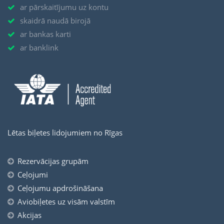
ar pārskaitījumu uz kontu
skaidrā naudā birojā
ar bankas karti
ar banklink
Lētas biļetes lidojumiem no Rīgas
Rezervācijas grupām
Ceļojumi
Ceļojumu apdrošināšana
Aviobiļetes uz visām valstīm
Akcijas