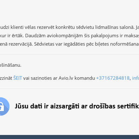
dzi klienti vēlas rezervēt konkrētu sēdvietu lidmašīnas salonā. Ja 
r, kur ir ērtāk. Daudzām aviokompānijām šis pakalpojums ir maksa
vienā rezervācijā. Sēdvietas var iegādāties pēc biļetes noformēšan
ošināšanu.
zzināt
ŠEIT
vai sazinoties ar Avio.lv komandu
+37167284818
,
inf