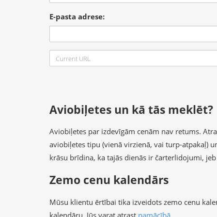
E-pasta adrese:
Aviobiļetes un kā tās meklēt?
Aviobiļetes par izdevīgām cenām nav retums. Atrast 
aviobiļetes tipu (vienā virzienā, vai turp-atpakaļ)
krāsu brīdina, ka tajās dienās ir čarterlidojumi, je
Zemo cenu kalendārs
Mūsu klientu ērtībai tika izveidots zemo cenu kal
kalendāru, Jūs varat atrast
pamācībā
.