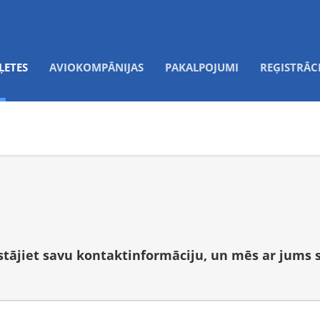
ĻETES
AVIOKOMPĀNIJAS
PAKALPOJUMI
REĢISTRĀC
tstājiet savu kontaktinformāciju, un mēs ar jums 