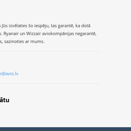
Jūs izvēlaties šo iespēju, tas garantē, ka dotā
s. Ryanair un Wizzair aviokompānijas negarantē,
as, sazinoties ar mums.
o@avio.lv