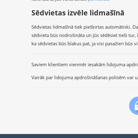
Sēdvietas izvēle lidmašīnā
Sēdvietas lidmašīnā tiek piešķirtas automātiski. Dau
sēdvieta būs nodrošināta un Jūs sēdēsiet tieši tu
ka sēdvietas būs blakus pat, ja visi pasažieri būs 
Saviem klientiem vienmēr iesakām lidojuma apdr
Vairāk par lidojuma apdrošināšanas polisēm var u