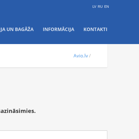
LV
RU
EN
IJA UN BAGĀŽA
INFORMĀCIJA
KONTAKTI
Avio.lv
sazināsimies.