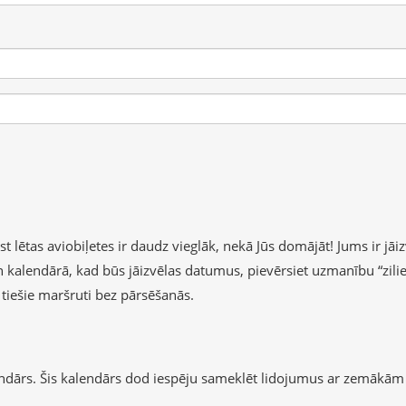
lētas aviobiļetes ir daudz vieglāk, nekā Jūs domājāt! Jums ir jāizv
 un kalendārā, kad būs jāizvēlas datumus, pievērsiet uzmanību “zil
b tiešie maršruti bez pārsēšanās.
endārs. Šis kalendārs dod iespēju sameklēt lidojumus ar zemākām 