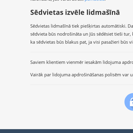
Sēdvietas izvēle lidmašīnā
Sēdvietas lidmašīnā tiek piešķirtas automātiski. Dau
sēdvieta būs nodrošināta un Jūs sēdēsiet tieši tu
ka sēdvietas būs blakus pat, ja visi pasažieri būs 
Saviem klientiem vienmēr iesakām lidojuma apdr
Vairāk par lidojuma apdrošināšanas polisēm var u