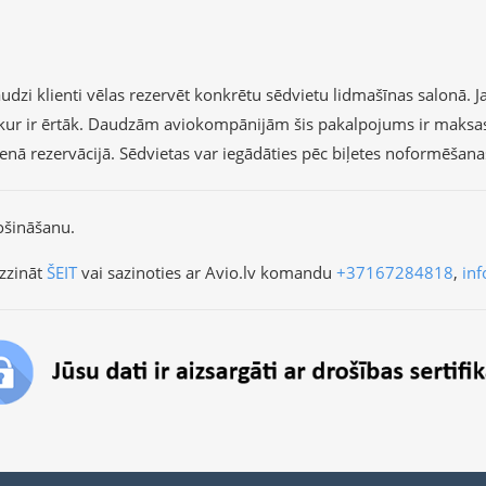
dzi klienti vēlas rezervēt konkrētu sēdvietu lidmašīnas salonā. Ja 
r, kur ir ērtāk. Daudzām aviokompānijām šis pakalpojums ir maksa
vienā rezervācijā. Sēdvietas var iegādāties pēc biļetes noformēšan
ošināšanu.
zzināt
ŠEIT
vai sazinoties ar Avio.lv komandu
+37167284818
,
inf