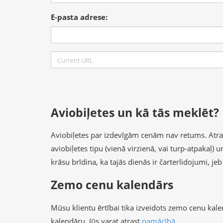
E-pasta adrese:
Aviobiļetes un kā tās meklēt?
Aviobiļetes par izdevīgām cenām nav retums. Atrast 
aviobiļetes tipu (vienā virzienā, vai turp-atpakaļ)
krāsu brīdina, ka tajās dienās ir čarterlidojumi, je
Zemo cenu kalendārs
Mūsu klientu ērtībai tika izveidots zemo cenu kal
kalendāru, Jūs varat atrast
pamācībā
.