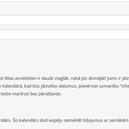
lētas aviobiļetes ir daudz vieglāk, nekā Jūs domājāt! Jums ir jāizv
 un kalendārā, kad būs jāizvēlas datumus, pievērsiet uzmanību “zil
b tiešie maršruti bez pārsēšanās.
endārs. Šis kalendārs dod iespēju sameklēt lidojumus ar zemākām 