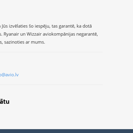
Jūs izvēlaties šo iespēju, tas garantē, ka dotā
s. Ryanair un Wizzair aviokompānijas negarantē,
as, sazinoties ar mums.
o@avio.lv