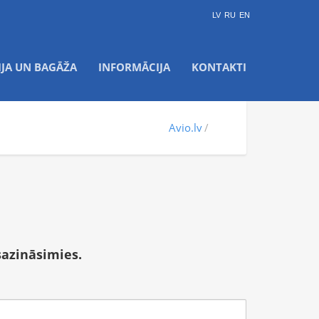
LV
RU
EN
IJA UN BAGĀŽA
INFORMĀCIJA
KONTAKTI
Avio.lv
sazināsimies.