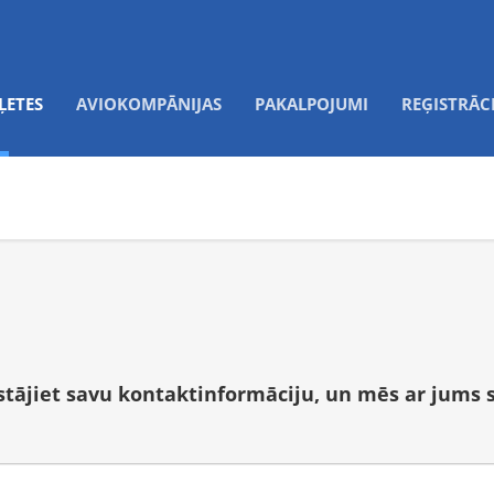
ĻETES
AVIOKOMPĀNIJAS
PAKALPOJUMI
REĢISTRĀC
tstājiet savu kontaktinformāciju, un mēs ar jums 