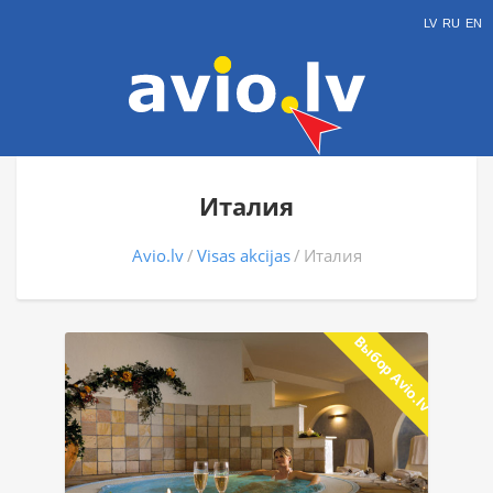
LV
RU
EN
Италия
Avio.lv
Visas akcijas
Италия
Выбор Avio.lv