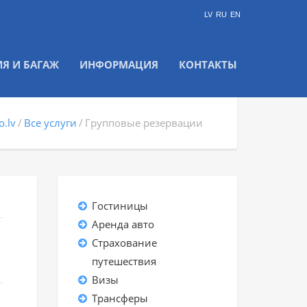
LV
RU
EN
ИЯ И БАГАЖ
ИНФОРМАЦИЯ
КОНТАКТЫ
o.lv
Все услуги
Групповые резервации
Гостиницы
Аренда авто
ы
Страхование
путешествия
Визы
Трансферы