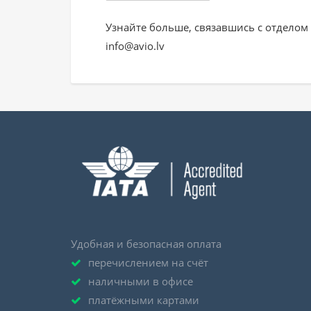
Узнайте больше, связавшись с отделом 
info@avio.lv
Удобная и безопасная оплата
перечислением на счёт
наличными в офисе
платёжными картами