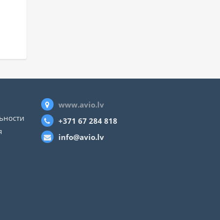
www.avio.lv
ьности
+371 67 284 818
я
info@avio.lv