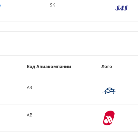
s
SK
Код Авиакомпании
Лого
A3
AB