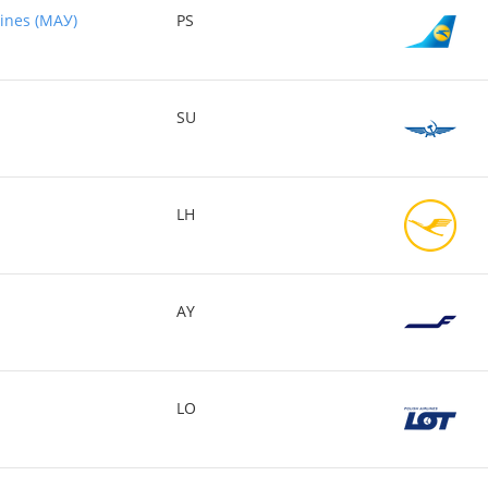
lines (МАУ)
PS
SU
LH
AY
LO