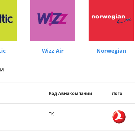
tic
Wizz Air
Norwegian
ии
Код Авиакомпании
Лого
TK