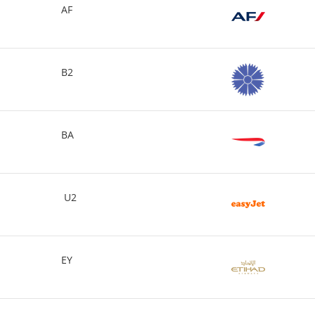
AF
B2
BA
U2
EY