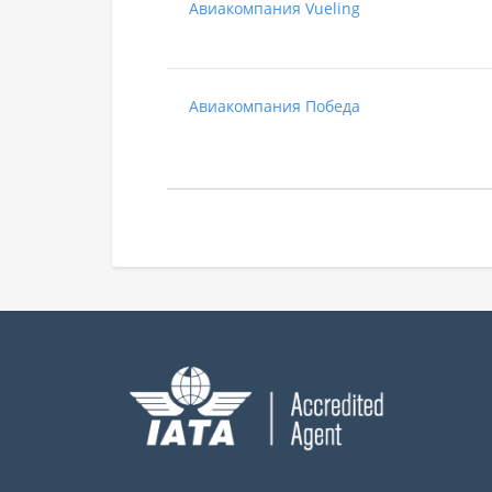
Авиакомпания Vueling
Авиакомпания Победа