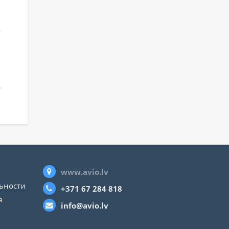
www.avio.lv
ьности
+371 67 284 818
я
info@avio.lv