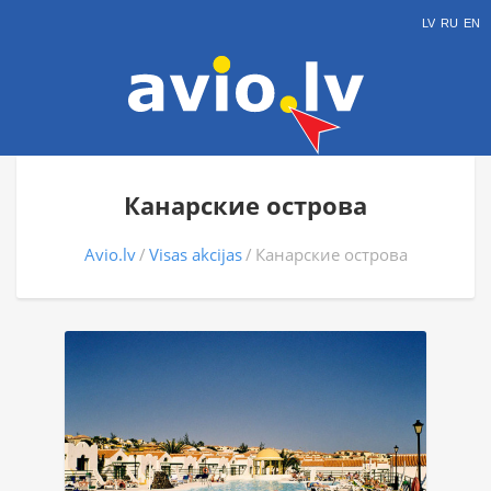
LV
RU
EN
Канарские острова
Avio.lv
Visas akcijas
Канарские острова