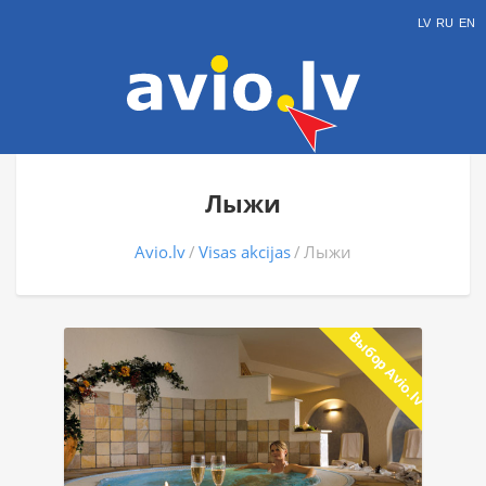
LV
RU
EN
Лыжи
Avio.lv
Visas akcijas
Лыжи
Выбор Avio.lv