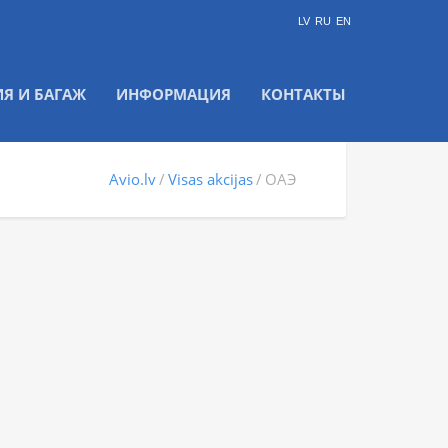
LV
RU
EN
ИЯ И БАГАЖ
ИНФОРМАЦИЯ
КОНТАКТЫ
Avio.lv
Visas akcijas
ОАЭ