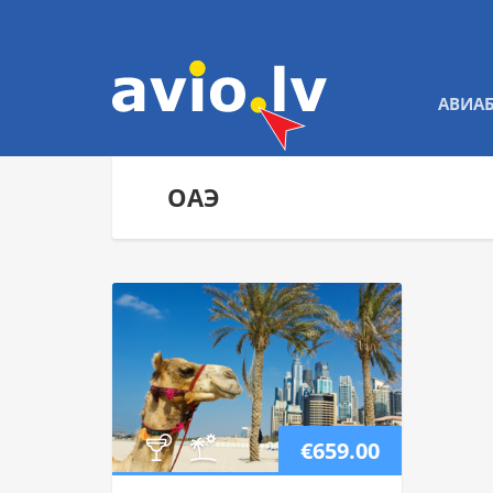
АВИА
ОАЭ
€659.00