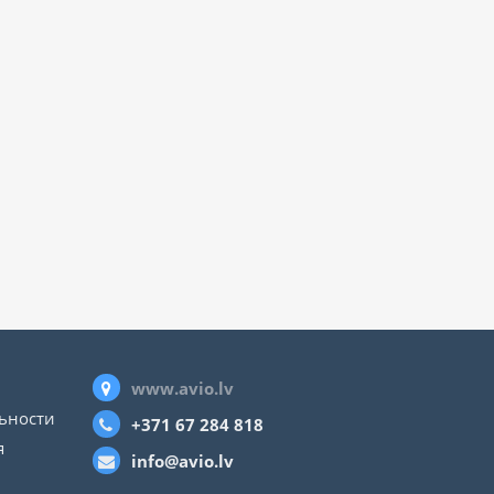
www.avio.lv
ьности
+371 67 284 818
я
info@avio.lv