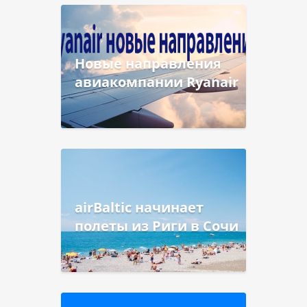
Новые направления
авиакомпании Ryanair
airBaltic начинает
полеты из Риги в Сочи