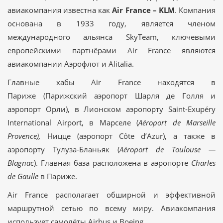
авиакомпания известна как
Air France – KLM
. Компания
основана в 1933 году, является членом
международного альянса SkyTeam, ключевыми
европейскими партнёрами Air France являются
авиакомпании Аэрофлот и Alitalia.
Главные хабы Air France находятся в
Париже (Парижский аэропорт Шарля де Голля и
аэропорт Орли), в Лионском аэропорту Saint-Exupéry
International Airport, в Марселе (
Aéroport de Marseille
Provence),
Ницце (аэропорт
Côte d’Azur), а также в
аэропорту Тулуза-Бланьяк (
Aéroport de Toulouse —
Blagnac
)
. Главная база расположена в аэропорте
Charles
de Gaulle
в Париже.
Air France располагает обширной и эффективной
маршрутной сетью по всему миру. Авиакомпания
использует самолёты Airbus и Boeing.