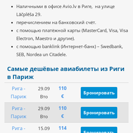
Наличными в офисе Avio.lv в Риге, на улице
Lāčplēša 29.
перечислением на банковский счёт.
с помощью платёжной карты (MasterCard, Visa, Visa
Electron, Maestro и другие).
с помощью banklink (Интернет-банк) – Swedbank,
SEB, Nordea un Citadele.
Самые дешёвые авиабилеты из Риги
в Париж
110
Рига -
29.09
Бронировать
€
Париж
Вто
110
Рига -
29.09
Бронировать
€
Париж
Вто
114
Рига -
15.09
Бронировать