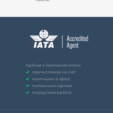
Удобная и безопасная оплата
перечислением на счёт
наличными в офисе
платёжными картами
посредством banklink