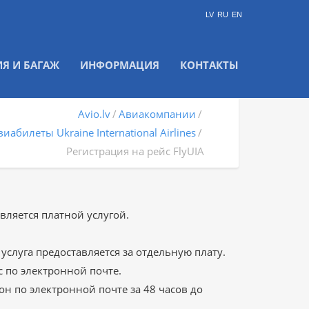
LV
RU
EN
ИЯ И БАГАЖ
ИНФОРМАЦИЯ
КОНТАКТЫ
Avio.lv
Авиакомпании
виабилеты Ukraine International Airlines
Регистрация на рейс FlyUIA
является платной услугой.
 услуга предоставляется за отдельную плату.
 по электронной почте.
н по электронной почте за 48 часов до