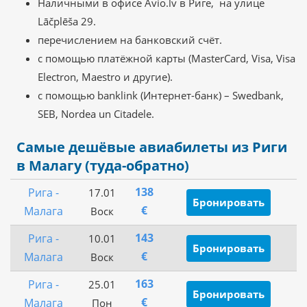
Наличными в офисе Avio.lv в Риге, на улице
Lāčplēša 29.
перечислением на банковский счёт.
с помощью платёжной карты (MasterCard, Visa, Visa
Electron, Maestro и другие).
с помощью banklink (Интернет-банк) – Swedbank,
SEB, Nordea un Citadele.
Самые дешёвые авиабилеты из Риги
в Малагу (туда-обратно)
138
Рига -
17.01
Бронировать
€
Малага
Воск
143
Рига -
10.01
Бронировать
€
Малага
Воск
163
Рига -
25.01
Бронировать
€
Малага
Пон