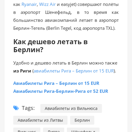
как
Ryanair
,
Wizz Air
и easyjet) совершают полёты
в аэропорт Шенефельд, в то время как
большинство авиакомпаний летает в аэропорт
Берлин-Тегель (Berlin Tegel, код аэропорта TXL).
Как дешево летать в
Берлин?
Удобно и дешево летать в Берлин можно также
из Риги
(
авиабилеты Рига – Берлин от 15 EUR
).
Авиабилеты Рига – Берлин от 15 EUR
Авиабилеты Рига-Берлин-Рига от 52 EUR
Tags:
Авиабилеты из Вильнюса
Авиабилеты из Литвы
Берлин
Вильнюс
Литва
Шёнефельд