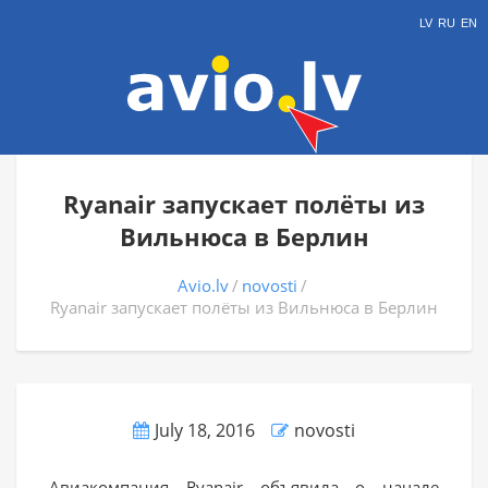
LV
RU
EN
Ryanair запускает полёты из
Вильнюса в Берлин
Avio.lv
novosti
Ryanair запускает полёты из Вильнюса в Берлин
July 18, 2016
novosti
Авиакомпания Ryanair объявила о начале