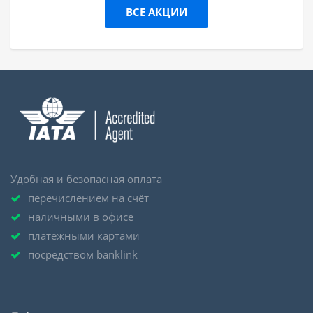
ВСЕ АКЦИИ
Удобная и безопасная оплата
перечислением на счёт
наличными в офисе
платёжными картами
посредством banklink