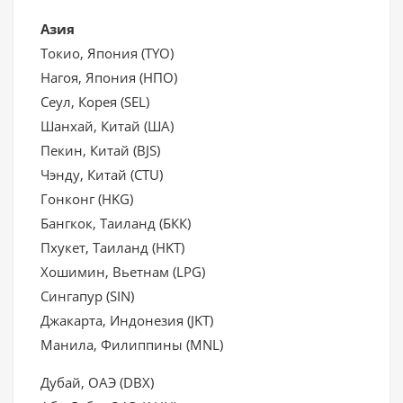
Азия
Токио, Япония (TYO)
Нагоя, Япония (НПО)
Сеул, Корея (SEL)
Шанхай, Китай (ША)
Пекин, Китай (BJS)
Чэнду, Китай (CTU)
Гонконг (HKG)
Бангкок, Таиланд (БКК)
Пхукет, Таиланд (HKT)
Хошимин, Вьетнам (LPG)
Сингапур (SIN)
Джакарта, Индонезия (JKT)
Манила, Филиппины (MNL)
Дубай, ОАЭ (DBX)