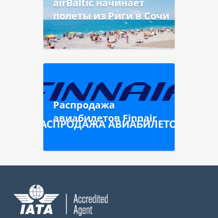
airBaltic начинает
полеты из Риги в Сочи
Распродажа
авиабилетов Finnair