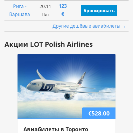
123
Рига -
20.11
Бронировать
€
Варшава
Пят
Другие дешёвые авиабилеты →
Акции LOT Polish Airlines
€528.00
Авиабилеты в Торонто