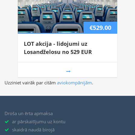
€529.00
LOT akcija - lidojumi uz
Losandželosu no 529 EUR
Uzziniet vairāk par citām
aviokompānijām
.
Droša un ērta apmaksa
ar pārskaitījumu uz kontu
skaidrā naudā birojā