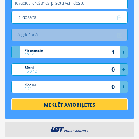
Pieaugušie
no 12
Bērni
no 0-12
Zīdaiņi
0-24
MEKLĒT AVIOBIĻETES