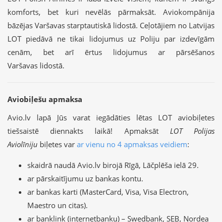
komforts, bet kuri nevēlās pārmaksāt. Aviokompānija
bāzējas Varšavas starptautiskā lidostā. Ceļotājiem no Latvijas
LOT piedāvā ne tikai lidojumus uz Poliju par izdevīgām
cenām, bet arī ērtus lidojumus ar pārsēšanos
Varšavas lidostā.
Aviobiļešu apmaksa
Avio.lv lapā Jūs varat iegādāties lētas LOT aviobiļetes
tiešsaistē diennakts laikā! Apmaksāt
LOT Polijas
Aviolīniju
biļetes var
ar vienu no 4 apmaksas veidiem
:
skaidrā naudā Avio.lv birojā Rīgā, Lāčplēša ielā 29.
ar pārskaitījumu uz bankas kontu.
ar bankas karti (MasterCard, Visa, Visa Electron,
Maestro un citas).
ar banklink (internetbanku) – Swedbank, SEB, Nordea