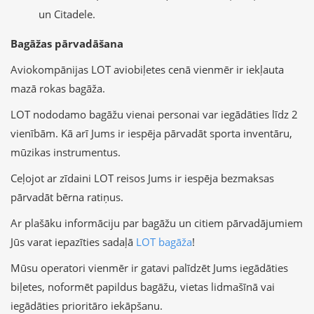
un Citadele.
Bagāžas pārvadāšana
Aviokompānijas LOT aviobiļetes cenā vienmēr ir iekļauta
mazā rokas bagāža.
LOT nododamo bagāžu vienai personai var iegādāties līdz 2
vienībām. Kā arī Jums ir iespēja pārvadāt sporta inventāru,
mūzikas instrumentus.
Ceļojot ar zīdaini LOT reisos Jums ir iespēja bezmaksas
pārvadāt bērna ratiņus.
Ar plašāku informāciju par bagāžu un citiem pārvadājumiem
Jūs varat iepazīties sadaļā
LOT bagāža
!
Mūsu operatori vienmēr ir gatavi palīdzēt Jums iegādāties
biļetes, noformēt papildus bagāžu, vietas lidmašīnā vai
iegādāties prioritāro iekāpšanu.