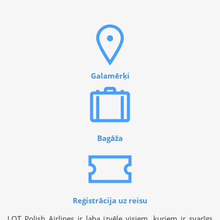
Galamērķi
Bagāža
Reģistrācija uz reisu
LOT Polish Airlines ir laba izvēle visiem, kuriem ir svarīgs