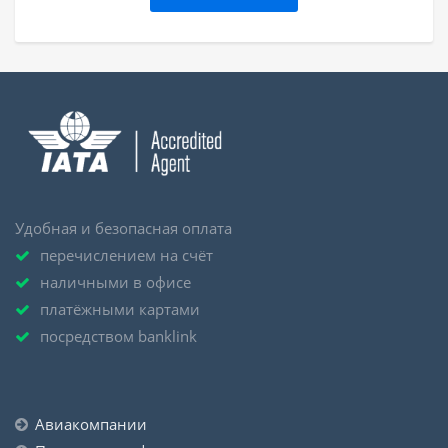
Удобная и безопасная оплата
перечислением на счёт
наличными в офисе
платёжными картами
посредством banklink
Авиакомпании