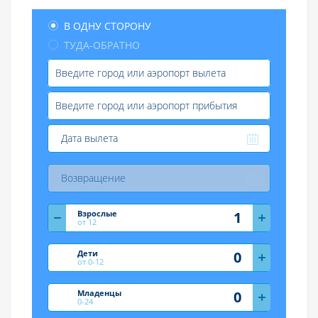
В ОДНУ СТОРОНУ
ТУДА-ОБРАТНО
Взрослые
от 12
Дети
от 0-12
Младенцы
0-24