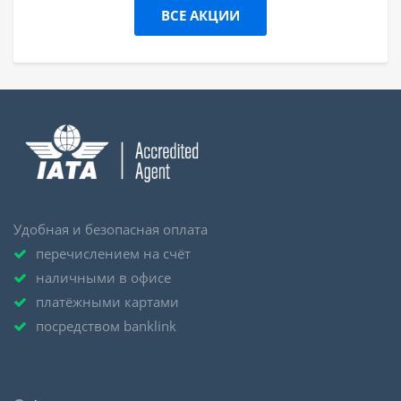
ВСЕ АКЦИИ
Удобная и безопасная оплата
перечислением на счёт
наличными в офисе
платёжными картами
посредством banklink