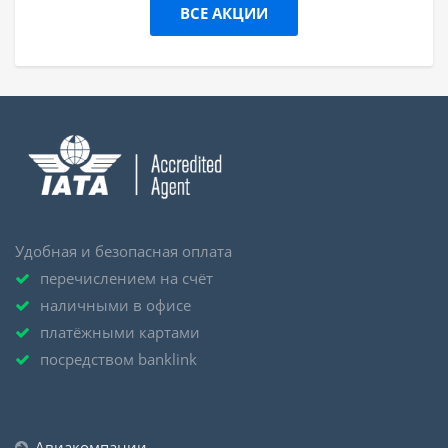
ВСЕ АКЦИИ
Удобная и безопасная оплата
перечислением на счёт
наличными в офисе
платёжными картами
посредством banklink
Авиакомпании