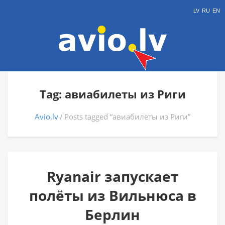
LV
RU
EN
Tag: авиабилеты из Риги
Avio.lv
Posts tagged “авиабилеты из Риги”
Ryanair запускает
полёты из Вильнюса в
Берлин