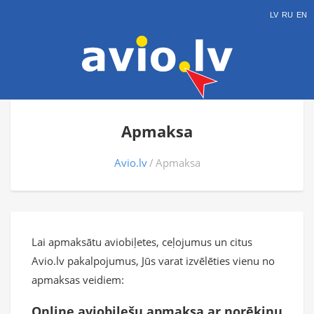
LV
RU
EN
Apmaksa
Avio.lv
Apmaksa
Lai apmaksātu aviobiļetes, ceļojumus un citus
Avio.lv pakalpojumus, Jūs varat izvēlēties vienu no
apmaksas veidiem:
Online aviobiļešu apmaksa ar norēķinu