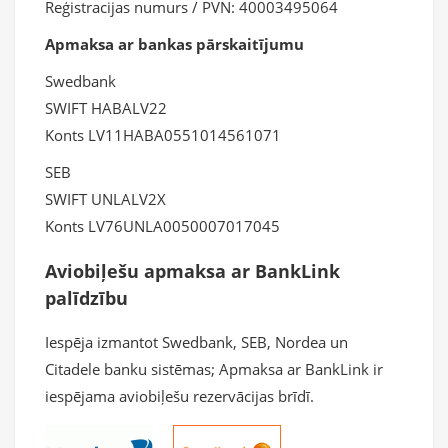
Reģistrаcijas numurs / PVN: 40003495064
Apmaksa ar bankas pārskaitījumu
Swedbank
SWIFT HABALV22
Konts LV11HABA0551014561071
SEB
SWIFT UNLALV2X
Konts LV76UNLA0050007017045
Aviobiļešu apmaksa ar BankLink
palīdzību
Iespēja izmantot Swedbank, SEB, Nordea un
Citadele banku sistēmas; Apmaksa ar BankLink ir
iespējama aviobiļešu rezervācijas brīdī.