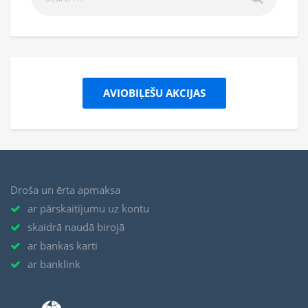
AVIOBIĻEŠU AKCIJAS
Droša un ērta apmaksa
ar pārskaitījumu uz kontu
skaidrā naudā birojā
ar bankas karti
ar banklink