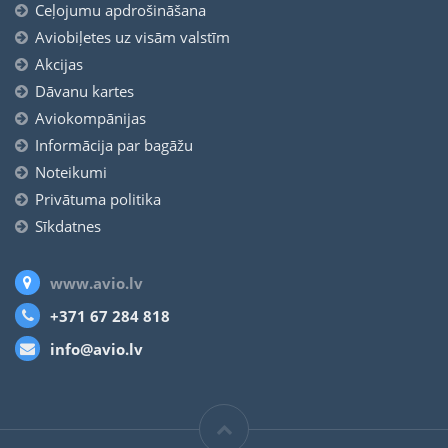
Ceļojumu apdrošināšana
Aviobiļetes uz visām valstīm
Akcijas
Dāvanu kartes
Aviokompānijas
Informācija par bagāžu
Noteikumi
Privātuma politika
Sīkdatnes
www.avio.lv
+371 67 284 818
info@avio.lv