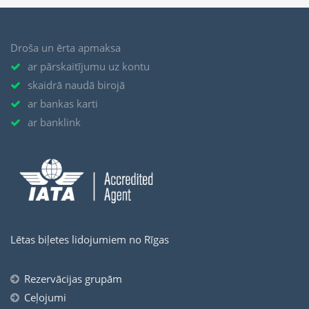
Droša un ērta apmaksa
ar pārskaitījumu uz kontu
skaidrā naudā birojā
ar bankas karti
ar banklink
Lētas biļetes lidojumiem no Rīgas
Rezervācijas grupām
Ceļojumi