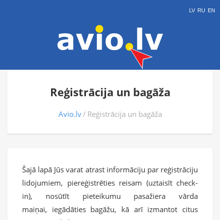
LV
RU
EN
Reģistrācija un bagāža
Avio.lv
Reģistrācija un bagāža
Šajā lapā Jūs varat atrast informāciju par reģistrāciju
lidojumiem, piereģistrēties reisam (uztaisīt check-
in), nosūtīt pieteikumu pasažiera vārda
maiņai, iegādāties bagāžu, kā arī izmantot citus