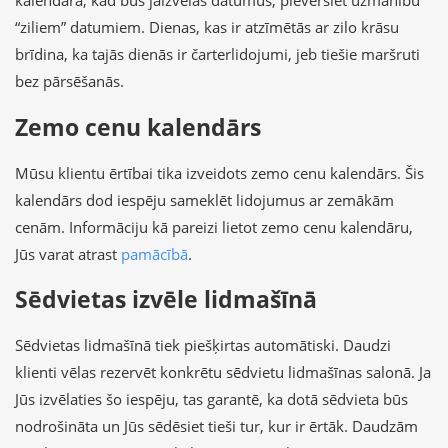
kalendārā, kad būs jāizvēlas datumus, pievērsiet uzmanību
“ziliem” datumiem. Dienas, kas ir atzīmētās ar zilo krāsu
brīdina, ka tajās dienās ir čarterlidojumi, jeb tiešie maršruti
bez pārsēšanās.
Zemo cenu kalendārs
Mūsu klientu ērtībai tika izveidots zemo cenu kalendārs. Šis
kalendārs dod iespēju sameklēt lidojumus ar zemākām
cenām. Informāciju kā pareizi lietot zemo cenu kalendāru,
Jūs varat atrast
pamācībā
.
Sēdvietas izvēle lidmašīnā
Sēdvietas lidmašīnā tiek piešķirtas automātiski. Daudzi
klienti vēlas rezervēt konkrētu sēdvietu lidmašīnas salonā. Ja
Jūs izvēlaties šo iespēju, tas garantē, ka dotā sēdvieta būs
nodrošināta un Jūs sēdēsiet tieši tur, kur ir ērtāk. Daudzām