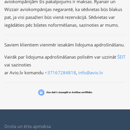
aviokompānijām šis pakalpojums ir maksas. Ryanair un
Wizzair aviokompānijas negarantē, ka sēdvietas būs blakus
pat, ja visi pasažieri būs vienā rezervācijā. Sēdvietas var
iegādāties pēc biļetes noformēšanas, sazinoties ar mums.
Saviem klientiem vienmēr iesakām lidojuma apdrošināšanu.
Vairāk par lidojuma apdrošināšanas polisēm var uzzināt
ŠEIT
vai sazinoties
ar Avio.lv komandu
+37167284818
,
info@avio.lv
Droša un ērta apmaksa