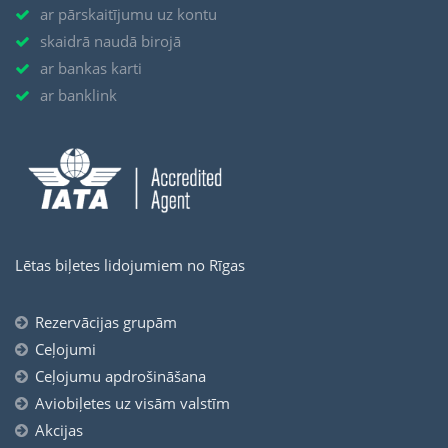
ar pārskaitījumu uz kontu
skaidrā naudā birojā
ar bankas karti
ar banklink
Lētas biļetes lidojumiem no Rīgas
Rezervācijas grupām
Ceļojumi
Ceļojumu apdrošināšana
Aviobiļetes uz visām valstīm
Akcijas