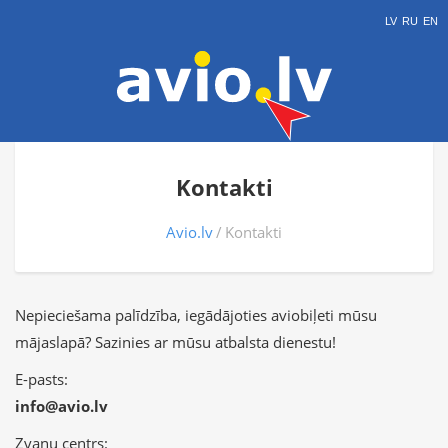
LV
RU
EN
Kontakti
Avio.lv
Kontakti
Nepieciešama palīdzība, iegādājoties aviobiļeti mūsu
mājaslapā? Sazinies ar mūsu atbalsta dienestu!
E-pasts:
info@avio.lv
Zvanu centrs: