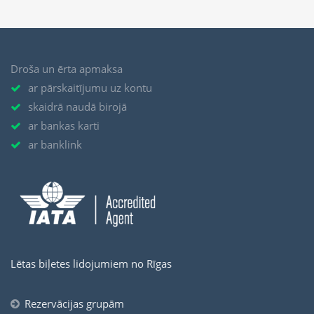
Droša un ērta apmaksa
ar pārskaitījumu uz kontu
skaidrā naudā birojā
ar bankas karti
ar banklink
Lētas biļetes lidojumiem no Rīgas
Rezervācijas grupām