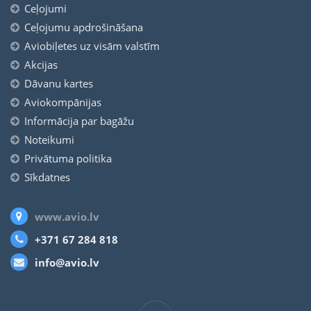
Ceļojumi
Ceļojumu apdrošināšana
Aviobiļetes uz visām valstīm
Akcijas
Dāvanu kartes
Aviokompānijas
Informācija par bagāžu
Noteikumi
Privātuma politika
Sīkdatnes
www.avio.lv
+371 67 284 818
info@avio.lv