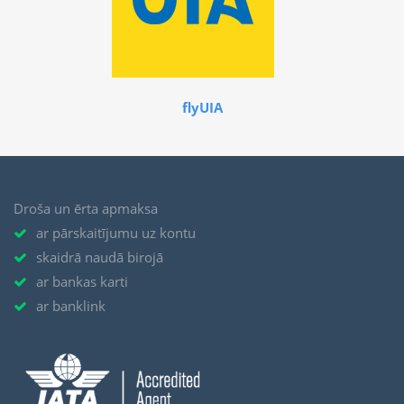
flyUIA
Droša un ērta apmaksa
ar pārskaitījumu uz kontu
skaidrā naudā birojā
ar bankas karti
ar banklink