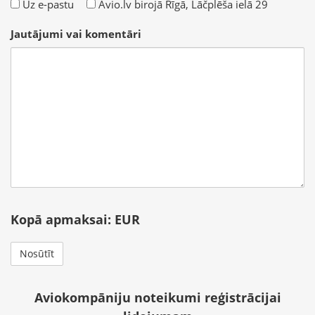
Uz e-pastu
Avio.lv birojā Rīgā, Lāčplēša ielā 29
Jautājumi vai komentāri
Kopā apmaksai:
EUR
Aviokompāniju noteikumi reģistrācijai