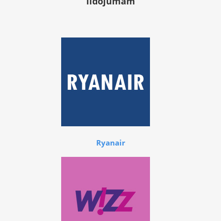
lidojumam
Ryanair