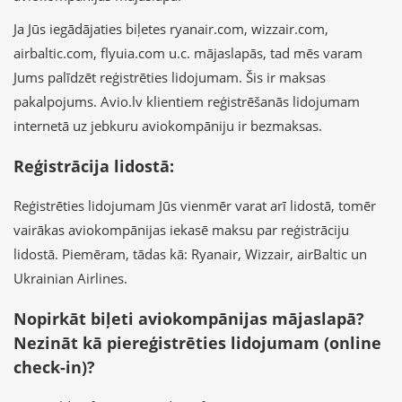
Ja Jūs iegādājaties biļetes ryanair.com, wizzair.com,
airbaltic.com, flyuia.com u.c. mājaslapās, tad mēs varam
Jums palīdzēt reģistrēties lidojumam. Šis ir maksas
pakalpojums. Avio.lv klientiem reģistrēšanās lidojumam
internetā uz jebkuru aviokompāniju ir bezmaksas.
Reģistrācija lidostā:
Reģistrēties lidojumam Jūs vienmēr varat arī lidostā, tomēr
vairākas aviokompānijas iekasē maksu par reģistrāciju
lidostā. Piemēram, tādas kā: Ryanair, Wizzair, airBaltic un
Ukrainian Airlines.
Nopirkāt biļeti aviokompānijas mājaslapā?
Nezināt kā piereģistrēties lidojumam (online
check-in)?