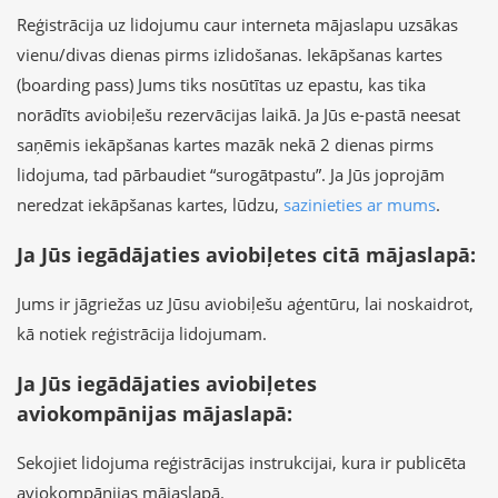
Reģistrācija uz lidojumu caur interneta mājaslapu uzsākas
vienu/divas dienas pirms izlidošanas. Iekāpšanas kartes
(boarding pass) Jums tiks nosūtītas uz epastu, kas tika
norādīts aviobiļešu rezervācijas laikā. Ja Jūs e-pastā neesat
saņēmis iekāpšanas kartes mazāk nekā 2 dienas pirms
lidojuma, tad pārbaudiet “surogātpastu”. Ja Jūs joprojām
neredzat iekāpšanas kartes, lūdzu,
sazinieties ar mums
.
Ja Jūs iegādājaties aviobiļetes citā mājaslapā:
Jums ir jāgriežas uz Jūsu aviobiļešu aģentūru, lai noskaidrot,
kā notiek reģistrācija lidojumam.
Ja Jūs iegādājaties aviobiļetes
aviokompānijas mājaslapā:
Sekojiet lidojuma reģistrācijas instrukcijai, kura ir publicēta
aviokompānijas mājaslapā.