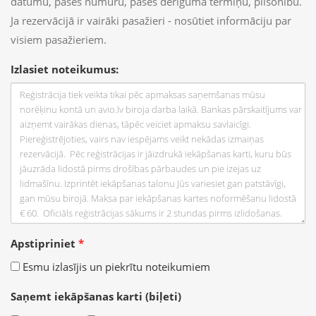
datumu, pases numuru, pases derīguma termiņu, pilsonību.
Ja rezervācijā ir vairāki pasažieri - nosūtiet informāciju par
visiem pasažieriem.
Izlasiet noteikumus:
Apstipriniet
*
Esmu izlasījis un piekrītu noteikumiem
Saņemt iekāpšanas karti (biļeti)