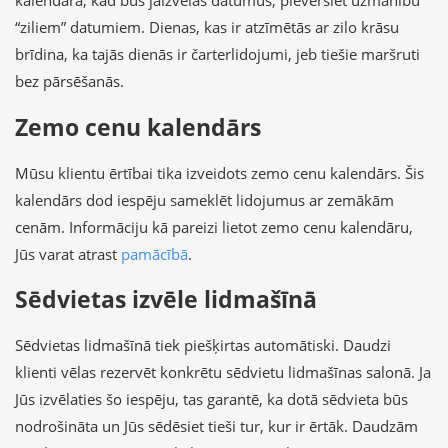
kalendārā, kad būs jāizvēlas datumus, pievērsiet uzmanību
“ziliem” datumiem. Dienas, kas ir atzīmētās ar zilo krāsu
brīdina, ka tajās dienās ir čarterlidojumi, jeb tiešie maršruti
bez pārsēšanās.
Zemo cenu kalendārs
Mūsu klientu ērtībai tika izveidots zemo cenu kalendārs. Šis
kalendārs dod iespēju sameklēt lidojumus ar zemākām
cenām. Informāciju kā pareizi lietot zemo cenu kalendāru,
Jūs varat atrast
pamācībā
.
Sēdvietas izvēle lidmašīnā
Sēdvietas lidmašīnā tiek piešķirtas automātiski. Daudzi
klienti vēlas rezervēt konkrētu sēdvietu lidmašīnas salonā. Ja
Jūs izvēlaties šo iespēju, tas garantē, ka dotā sēdvieta būs
nodrošināta un Jūs sēdēsiet tieši tur, kur ir ērtāk. Daudzām