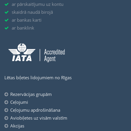
ar pārskaitījumu uz kontu
skaidrā naudā birojā
ar bankas karti
ar banklink
Lētas biļetes lidojumiem no Rīgas
Rezervācijas grupām
Ceļojumi
Ceļojumu apdrošināšana
Aviobiļetes uz visām valstīm
Akcijas