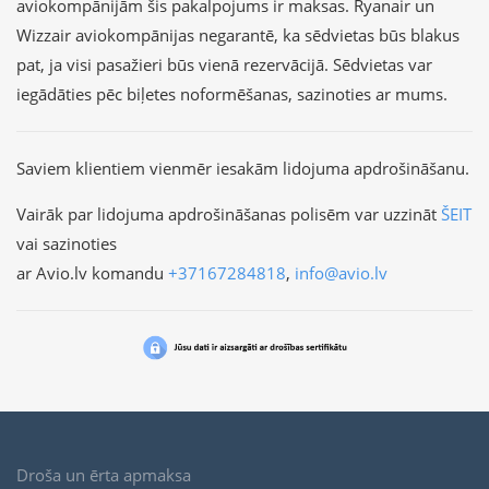
aviokompānijām šis pakalpojums ir maksas. Ryanair un
Wizzair aviokompānijas negarantē, ka sēdvietas būs blakus
pat, ja visi pasažieri būs vienā rezervācijā. Sēdvietas var
iegādāties pēc biļetes noformēšanas, sazinoties ar mums.
Saviem klientiem vienmēr iesakām lidojuma apdrošināšanu.
Vairāk par lidojuma apdrošināšanas polisēm var uzzināt
ŠEIT
vai sazinoties
ar Avio.lv komandu
+37167284818
,
info@avio.lv
Droša un ērta apmaksa