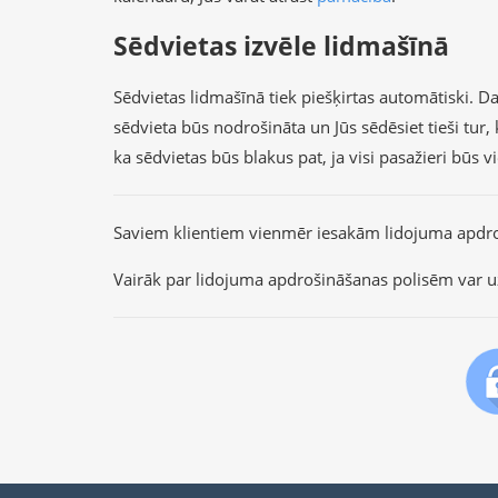
Sēdvietas izvēle lidmašīnā
Sēdvietas lidmašīnā tiek piešķirtas automātiski. Dau
sēdvieta būs nodrošināta un Jūs sēdēsiet tieši tu
ka sēdvietas būs blakus pat, ja visi pasažieri būs 
Saviem klientiem vienmēr iesakām lidojuma apdr
Vairāk par lidojuma apdrošināšanas polisēm var u