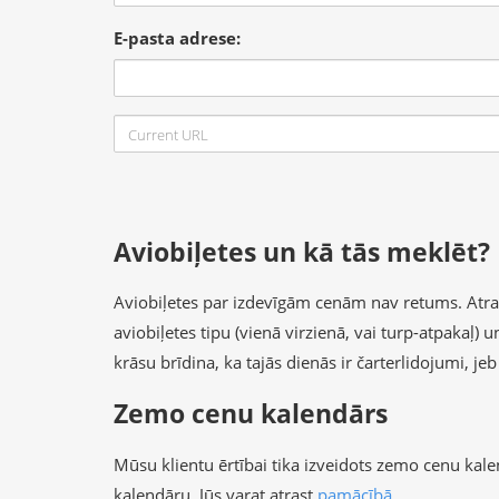
E-pasta adrese:
Aviobiļetes un kā tās meklēt?
Aviobiļetes par izdevīgām cenām nav retums. Atrast 
aviobiļetes tipu (vienā virzienā, vai turp-atpakaļ)
krāsu brīdina, ka tajās dienās ir čarterlidojumi, je
Zemo cenu kalendārs
Mūsu klientu ērtībai tika izveidots zemo cenu kal
kalendāru, Jūs varat atrast
pamācībā
.