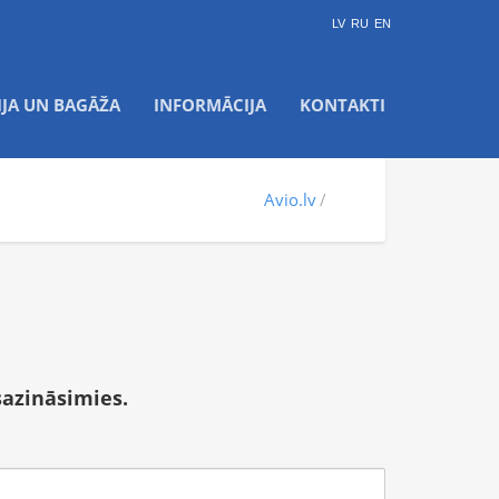
LV
RU
EN
IJA UN BAGĀŽA
INFORMĀCIJA
KONTAKTI
Avio.lv
sazināsimies.