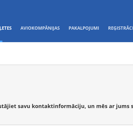
ĻETES
AVIOKOMPĀNIJAS
PAKALPOJUMI
REĢISTRĀC
tstājiet savu kontaktinformāciju, un mēs ar jums 