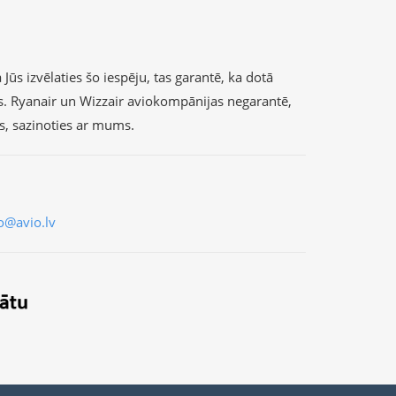
Jūs izvēlaties šo iespēju, tas garantē, ka dotā
s. Ryanair un Wizzair aviokompānijas negarantē,
as, sazinoties ar mums.
o@avio.lv