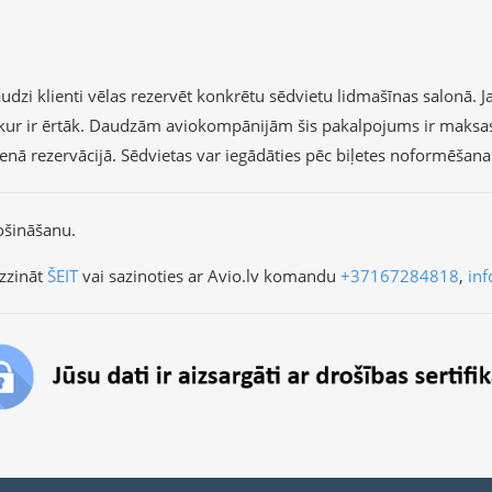
dzi klienti vēlas rezervēt konkrētu sēdvietu lidmašīnas salonā. Ja 
r, kur ir ērtāk. Daudzām aviokompānijām šis pakalpojums ir maksa
vienā rezervācijā. Sēdvietas var iegādāties pēc biļetes noformēšan
ošināšanu.
zzināt
ŠEIT
vai sazinoties ar Avio.lv komandu
+37167284818
,
inf