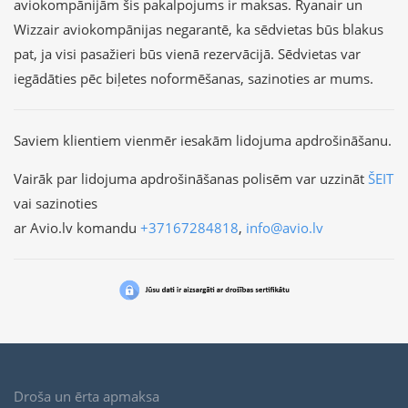
aviokompānijām šis pakalpojums ir maksas. Ryanair un
Wizzair aviokompānijas negarantē, ka sēdvietas būs blakus
pat, ja visi pasažieri būs vienā rezervācijā. Sēdvietas var
iegādāties pēc biļetes noformēšanas, sazinoties ar mums.
Saviem klientiem vienmēr iesakām lidojuma apdrošināšanu.
Vairāk par lidojuma apdrošināšanas polisēm var uzzināt
ŠEIT
vai sazinoties
ar Avio.lv komandu
+37167284818
,
info@avio.lv
Droša un ērta apmaksa