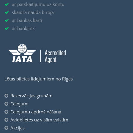
ar pārskaitījumu uz kontu
skaidrā naudā birojā
ar bankas karti
ar banklink
Lētas biļetes lidojumiem no Rīgas
Rezervācijas grupām
Ceļojumi
Ceļojumu apdrošināšana
Aviobiļetes uz visām valstīm
Akcijas