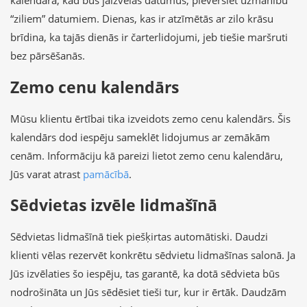
kalendārā, kad būs jāizvēlas datumus, pievērsiet uzmanību
“ziliem” datumiem. Dienas, kas ir atzīmētās ar zilo krāsu
brīdina, ka tajās dienās ir čarterlidojumi, jeb tiešie maršruti
bez pārsēšanās.
Zemo cenu kalendārs
Mūsu klientu ērtībai tika izveidots zemo cenu kalendārs. Šis
kalendārs dod iespēju sameklēt lidojumus ar zemākām
cenām. Informāciju kā pareizi lietot zemo cenu kalendāru,
Jūs varat atrast
pamācībā
.
Sēdvietas izvēle lidmašīnā
Sēdvietas lidmašīnā tiek piešķirtas automātiski. Daudzi
klienti vēlas rezervēt konkrētu sēdvietu lidmašīnas salonā. Ja
Jūs izvēlaties šo iespēju, tas garantē, ka dotā sēdvieta būs
nodrošināta un Jūs sēdēsiet tieši tur, kur ir ērtāk. Daudzām