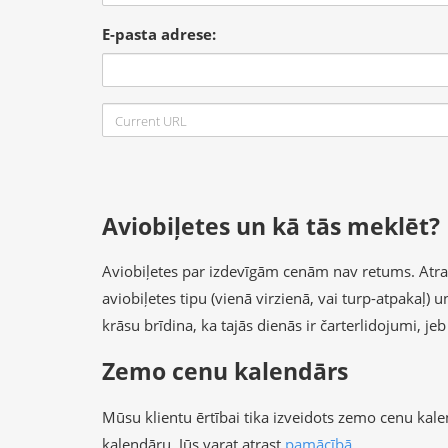
E-pasta adrese:
Aviobiļetes un kā tās meklēt?
Aviobiļetes par izdevīgām cenām nav retums. Atrast 
aviobiļetes tipu (vienā virzienā, vai turp-atpakaļ)
krāsu brīdina, ka tajās dienās ir čarterlidojumi, je
Zemo cenu kalendārs
Mūsu klientu ērtībai tika izveidots zemo cenu kal
kalendāru, Jūs varat atrast
pamācībā
.