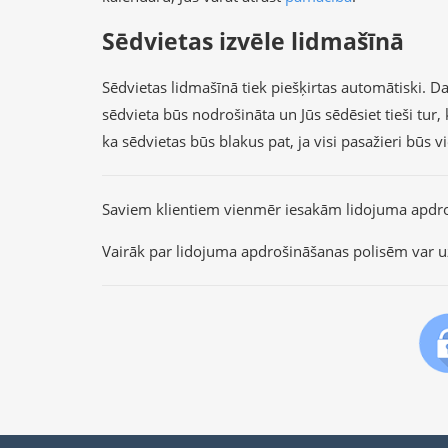
Sēdvietas izvēle lidmašīnā
Sēdvietas lidmašīnā tiek piešķirtas automātiski. Dau
sēdvieta būs nodrošināta un Jūs sēdēsiet tieši tu
ka sēdvietas būs blakus pat, ja visi pasažieri būs 
Saviem klientiem vienmēr iesakām lidojuma apdr
Vairāk par lidojuma apdrošināšanas polisēm var u