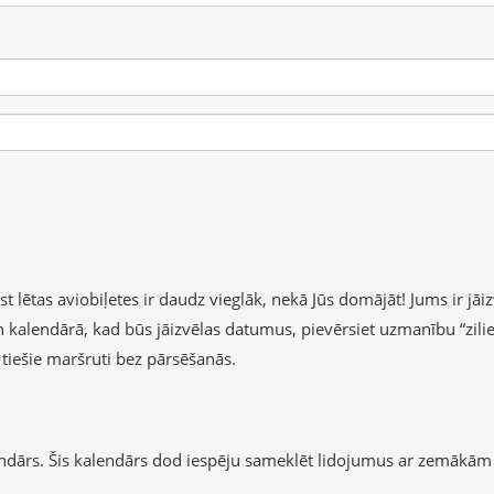
lētas aviobiļetes ir daudz vieglāk, nekā Jūs domājāt! Jums ir jāizv
 un kalendārā, kad būs jāizvēlas datumus, pievērsiet uzmanību “zil
b tiešie maršruti bez pārsēšanās.
endārs. Šis kalendārs dod iespēju sameklēt lidojumus ar zemākām 