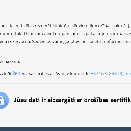
dzi klienti vēlas rezervēt konkrētu sēdvietu lidmašīnas salonā. Ja 
r, kur ir ērtāk. Daudzām aviokompānijām šis pakalpojums ir maksa
vienā rezervācijā. Sēdvietas var iegādāties pēc biļetes noformēšan
ošināšanu.
zzināt
ŠEIT
vai sazinoties ar Avio.lv komandu
+37167284818
,
inf