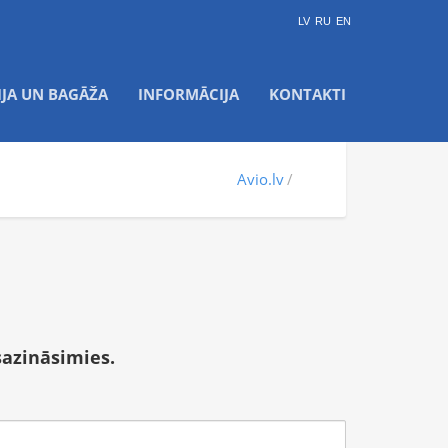
LV
RU
EN
IJA UN BAGĀŽA
INFORMĀCIJA
KONTAKTI
Avio.lv
sazināsimies.