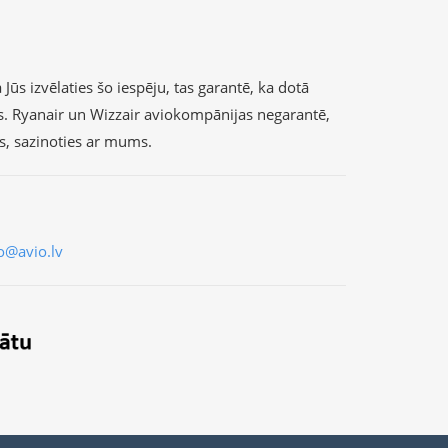
Jūs izvēlaties šo iespēju, tas garantē, ka dotā
s. Ryanair un Wizzair aviokompānijas negarantē,
as, sazinoties ar mums.
o@avio.lv