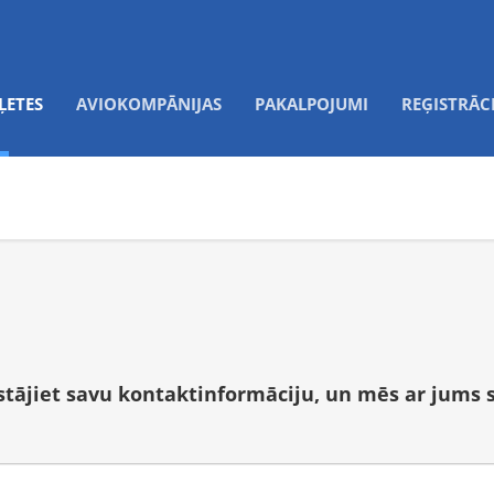
ĻETES
AVIOKOMPĀNIJAS
PAKALPOJUMI
REĢISTRĀC
tstājiet savu kontaktinformāciju, un mēs ar jums 