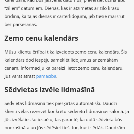
kalendārā, kad būs jāizvēlas datumus, pievērsiet uzmanību
“ziliem” datumiem. Dienas, kas ir atzīmētās ar zilo krāsu
brīdina, ka tajās dienās ir čarterlidojumi, jeb tiešie maršruti
bez pārsēšanās.
Zemo cenu kalendārs
Mūsu klientu ērtībai tika izveidots zemo cenu kalendārs. Šis
kalendārs dod iespēju sameklēt lidojumus ar zemākām
cenām. Informāciju kā pareizi lietot zemo cenu kalendāru,
Jūs varat atrast
pamācībā
.
Sēdvietas izvēle lidmašīnā
Sēdvietas lidmašīnā tiek piešķirtas automātiski. Daudzi
klienti vēlas rezervēt konkrētu sēdvietu lidmašīnas salonā. Ja
Jūs izvēlaties šo iespēju, tas garantē, ka dotā sēdvieta būs
nodrošināta un Jūs sēdēsiet tieši tur, kur ir ērtāk. Daudzām