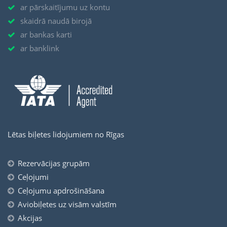
ar pārskaitījumu uz kontu
skaidrā naudā birojā
ar bankas karti
ar banklink
Lētas biļetes lidojumiem no Rīgas
Rezervācijas grupām
Ceļojumi
Ceļojumu apdrošināšana
Aviobiļetes uz visām valstīm
Akcijas