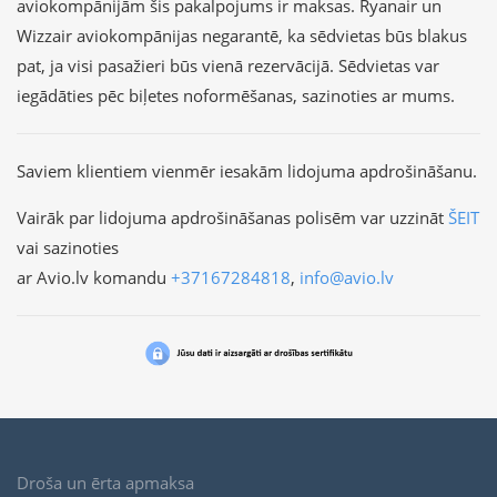
aviokompānijām šis pakalpojums ir maksas. Ryanair un
Wizzair aviokompānijas negarantē, ka sēdvietas būs blakus
pat, ja visi pasažieri būs vienā rezervācijā. Sēdvietas var
iegādāties pēc biļetes noformēšanas, sazinoties ar mums.
Saviem klientiem vienmēr iesakām lidojuma apdrošināšanu.
Vairāk par lidojuma apdrošināšanas polisēm var uzzināt
ŠEIT
vai sazinoties
ar Avio.lv komandu
+37167284818
,
info@avio.lv
Droša un ērta apmaksa