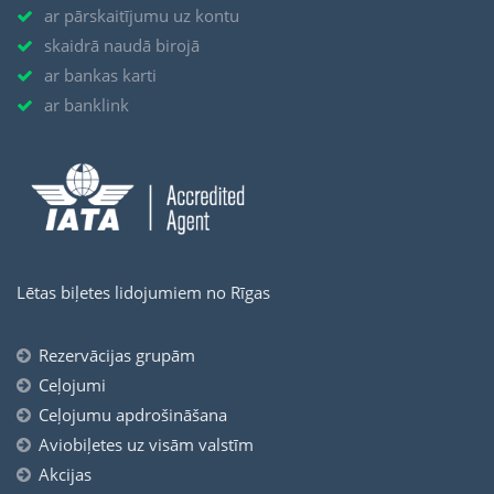
ar pārskaitījumu uz kontu
skaidrā naudā birojā
ar bankas karti
ar banklink
Lētas biļetes lidojumiem no Rīgas
Rezervācijas grupām
Ceļojumi
Ceļojumu apdrošināšana
Aviobiļetes uz visām valstīm
Akcijas