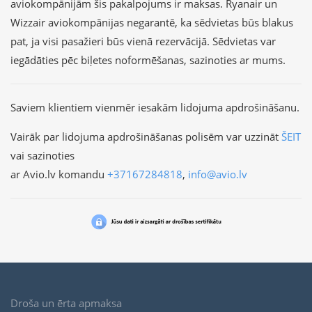
aviokompānijām šis pakalpojums ir maksas. Ryanair un
Wizzair aviokompānijas negarantē, ka sēdvietas būs blakus
pat, ja visi pasažieri būs vienā rezervācijā. Sēdvietas var
iegādāties pēc biļetes noformēšanas, sazinoties ar mums.
Saviem klientiem vienmēr iesakām lidojuma apdrošināšanu.
Vairāk par lidojuma apdrošināšanas polisēm var uzzināt
ŠEIT
vai sazinoties
ar Avio.lv komandu
+37167284818
,
info@avio.lv
Droša un ērta apmaksa