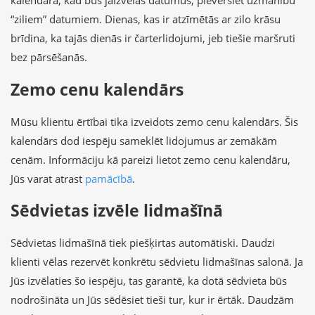
kalendārā, kad būs jāizvēlas datumus, pievērsiet uzmanību
“ziliem” datumiem. Dienas, kas ir atzīmētās ar zilo krāsu
brīdina, ka tajās dienās ir čarterlidojumi, jeb tiešie maršruti
bez pārsēšanās.
Zemo cenu kalendārs
Mūsu klientu ērtībai tika izveidots zemo cenu kalendārs. Šis
kalendārs dod iespēju sameklēt lidojumus ar zemākām
cenām. Informāciju kā pareizi lietot zemo cenu kalendāru,
Jūs varat atrast
pamācībā
.
Sēdvietas izvēle lidmašīnā
Sēdvietas lidmašīnā tiek piešķirtas automātiski. Daudzi
klienti vēlas rezervēt konkrētu sēdvietu lidmašīnas salonā. Ja
Jūs izvēlaties šo iespēju, tas garantē, ka dotā sēdvieta būs
nodrošināta un Jūs sēdēsiet tieši tur, kur ir ērtāk. Daudzām