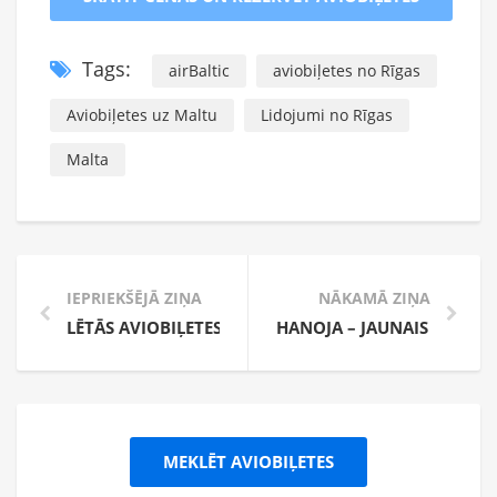
Tags:
airBaltic
aviobiļetes no Rīgas
Aviobiļetes uz Maltu
Lidojumi no Rīgas
Malta
IEPRIEKŠĒJĀ ZIŅA
NĀKAMĀ ZIŅA
LĒTĀS AVIOBIĻETES UZ VĀCIJAS POPULĀRĀKIEM GA
HANOJA – JAUNAIS VIRZIE
MEKLĒT AVIOBIĻETES