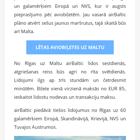
un galamērķiem Eiropā un NVS, kur ir augsts
pieprasījums pēc aviobiļetēm. Jau vasarā airBaltic
plāno atvērt sešus jaunus maršrutus, tajā skaitā būs
arī Malta.
LĒTAS AVIOBIĻETES UZ MALTU
No Rīgas uz Maltu airBaltic lidos sestdienās,
atgriešanas reiss būs agri no rīta svētdienās.
Lidojumi ilgs ap trīs stundām un četrdesmit
minūtēm. Biļete vienā virzienā maksās no EUR 85,
ieskaitot lidostu nodevas un transakciju maksu.
airBaltic piedāvā tiešos lidojumus no Rīgas uz 60
galamērķiem Eiropā, Skandināvijā, Krievijā, NVS un
Tuvajos Austrumos.