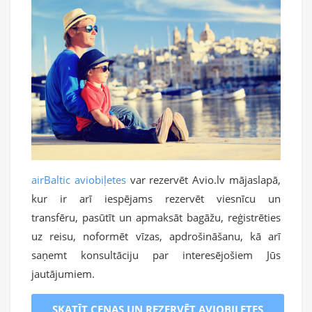
airBaltic aviobiļetes
var rezervēt Avio.lv mājaslapā,
kur ir arī iespējams rezervēt viesnīcu un
transfēru, pasūtīt un apmaksāt bagāžu, reģistrēties
uz reisu, noformēt vīzas, apdrošināšanu, kā arī
saņemt konsultāciju par interesējošiem Jūs
jautājumiem.
SKATĪT CENAS UN REZERVĒT AVIOBIĻETES