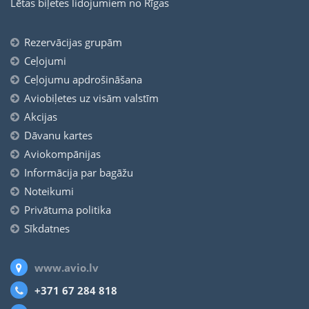
Lētas biļetes lidojumiem no Rīgas
Rezervācijas grupām
Ceļojumi
Ceļojumu apdrošināšana
Aviobiļetes uz visām valstīm
Akcijas
Dāvanu kartes
Aviokompānijas
Informācija par bagāžu
Noteikumi
Privātuma politika
Sīkdatnes
www.avio.lv
+371 67 284 818