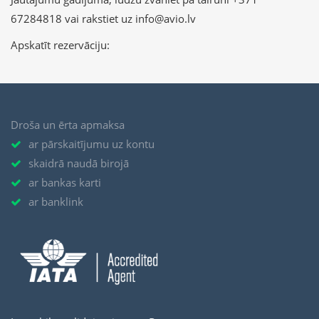
67284818 vai rakstiet uz info@avio.lv
Apskatīt rezervāciju:
Droša un ērta apmaksa
ar pārskaitījumu uz kontu
skaidrā naudā birojā
ar bankas karti
ar banklink