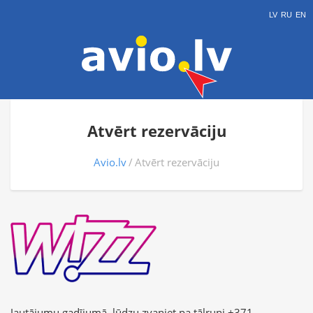
LV
RU
EN
Atvērt rezervāciju
Avio.lv
Atvērt rezervāciju
Jautājumu gadījumā, lūdzu zvaniet pa tālruni +371