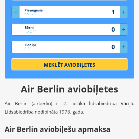
Pieaugušie
no 12
Bērni
no 2-11
Zīdaiņi
0-24
MEKLĒT AVIOBIĻETES
Air Berlin aviobiļetes
Air Berlin (airberlin) ir 2. lielākā lidsabiedrība Vācijā.
Lidsabiedrība nodibināta 1978. gada.
Air Berlin aviobiļešu apmaksa