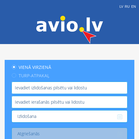
LV
RU
EN
VIENĀ VIRZIENĀ
TURP-ATPAKAĻ