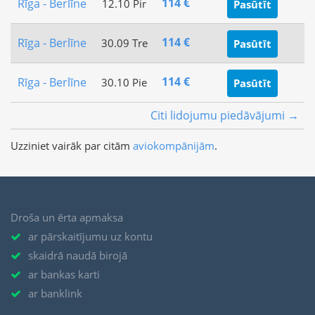
114 €
Rīga - Berlīne
12.10 Pir
Pasūtīt
114 €
Rīga - Berlīne
30.09 Tre
Pasūtīt
114 €
Rīga - Berlīne
30.10 Pie
Pasūtīt
Citi lidojumu piedāvājumi →
Uzziniet vairāk par citām
aviokompānijām
.
Droša un ērta apmaksa
ar pārskaitījumu uz kontu
skaidrā naudā birojā
ar bankas karti
ar banklink