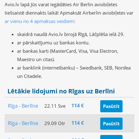
Avio.lv lapā Jūs varat iegādāties Air Berlin aviobiļetes
tiešsaistē diennakts laikā! Apmaksāt Airberlin aviobiļetes var
ar vienu no 4 apmaksas veidiem
:
skaidrā naudā Avio.lv birojā Rīgā, Lāčplēša ielā 29.
ar pārskaitījumu uz bankas kontu.
ar bankas karti (MasterCard, Visa, Visa Electron,
Maestro un citas).
ar banklink (internetbanku) – Swedbank, SEB, Nordea
un Citadele.
Lētākie lidojumi no Rīgas uz Berlīni
114 €
Rīga - Berlīne
22.11 Sve
Pasūtīt
114 €
Rīga - Berlīne
29.09 Otr
Pasūtīt