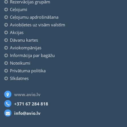
Rezervācijas grupām
Ceļojumi
Ceļojumu apdrošināšana
Aviobiļetes uz visām valstīm
Akcijas
Dāvanu kartes
Aviokompānijas
Informācija par bagāžu
Noteikumi
Privātuma politika
Sīkdatnes
www.avio.lv
+371 67 284 818
info@avio.lv