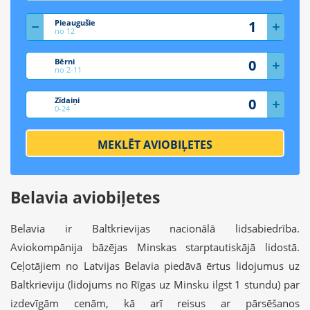
Pieaugušie
no 12
Bērni
no 2-11
Zīdaiņi
0-24
MEKLĒT AVIOBIĻETES
Belavia aviobiļetes
Belavia ir Baltkrievijas nacionālā lidsabiedrība.
Aviokompānija bāzējas Minskas starptautiskājā lidostā.
Ceļotājiem no Latvijas Belavia piedāvā ērtus lidojumus uz
Baltkrieviju (lidojums no Rīgas uz Minsku ilgst 1 stundu) par
izdevīgām cenām, kā arī reisus ar pārsēšanos