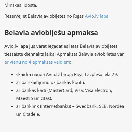
Minskas lidostā.
Rezervējiet Belavia aviobiļetes no Rīgas
Avio.lv lapā
.
Belavia aviobiļešu apmaksa
Avio.lv lapā Jūs varat iegādāties lētas Belavia aviobiļetes
tiešsaistē diennakts laikā! Apmaksāt Belavia aviobiļetes var
ar vienu no 4 apmaksas veidiem
:
skaidrā naudā Avio.lv birojā Rīgā, Lāčplēša ielā 29.
ar pārskaitījumu uz bankas kontu.
ar bankas karti (MasterCard, Visa, Visa Electron,
Maestro un citas).
ar banklink (internetbanku) – Swedbank, SEB, Nordea
un Citadele.