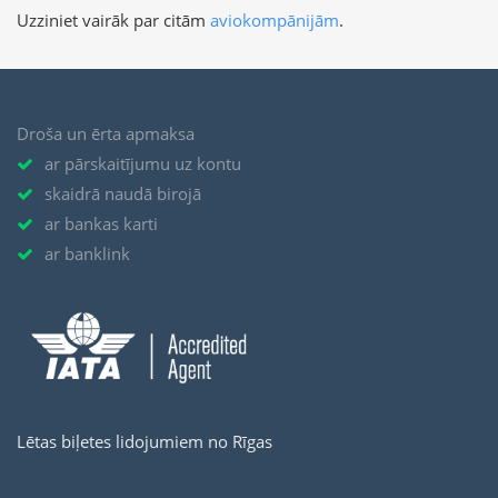
Uzziniet vairāk par citām
aviokompānijām
.
Droša un ērta apmaksa
ar pārskaitījumu uz kontu
skaidrā naudā birojā
ar bankas karti
ar banklink
Lētas biļetes lidojumiem no Rīgas