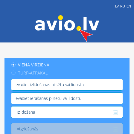
LV
RU
EN
VIENĀ VIRZIENĀ
TURP-ATPAKAĻ