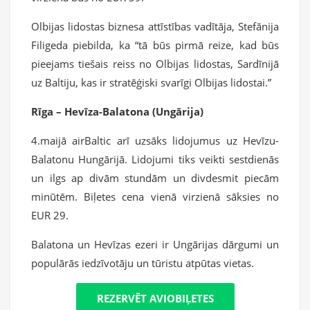
Olbijas lidostas biznesa attīstības vadītāja, Stefānija
Filigeda piebilda, ka “tā būs pirmā reize, kad būs
pieejams tiešais reiss no Olbijas lidostas, Sardīnijā
uz Baltiju, kas ir stratēģiski svarīgi Olbijas lidostai.”
Rīga – Hevīza-Balatona (Ungārija)
4.maijā airBaltic arī uzsāks lidojumus uz Hevīzu-
Balatonu Hungārijā. Lidojumi tiks veikti sestdienās
un ilgs ap divām stundām un divdesmit piecām
minūtēm. Biļetes cena vienā virzienā sāksies no
EUR 29.
Balatona un Hevīzas ezeri ir Ungārijas dārgumi un
populārās iedzīvotāju un tūristu atpūtas vietas.
REZERVĒT AVIOBIĻETES