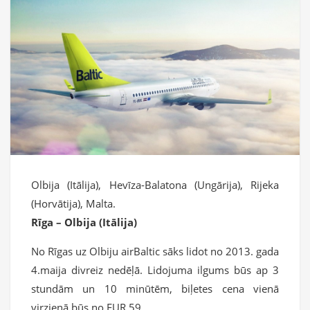
Olbija (Itālija), Hevīza-Balatona (Ungārija), Rijeka
(Horvātija), Malta.
Rīga – Olbija (Itālija)
No Rīgas uz Olbiju airBaltic sāks lidot no 2013. gada
4.maija divreiz nedēļā. Lidojuma ilgums būs ap 3
stundām un 10 minūtēm, biļetes cena vienā
virzienā būs no EUR 59.