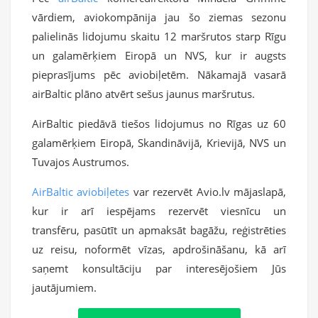
vārdiem, aviokompānija jau šo ziemas sezonu
palielinās lidojumu skaitu 12 maršrutos starp Rīgu
un galamērķiem Eiropā un NVS, kur ir augsts
pieprasījums pēc aviobiļetēm. Nākamajā vasarā
airBaltic plāno atvērt sešus jaunus maršrutus.
AirBaltic piedāvā tiešos lidojumus no Rīgas uz 60
galamērķiem Eiropā, Skandināvijā, Krievijā, NVS un
Tuvajos Austrumos.
AirBaltic aviobiļetes
var rezervēt Avio.lv mājaslapā,
kur ir arī iespējams rezervēt viesnīcu un
transfēru, pasūtīt un apmaksāt bagāžu, reģistrēties
uz reisu, noformēt vīzas, apdrošināšanu, kā arī
saņemt konsultāciju par interesējošiem Jūs
jautājumiem.