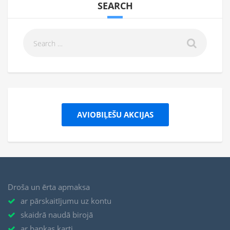
SEARCH
AVIOBIĻEŠU AKCIJAS
Droša un ērta apmaksa
ar pārskaitījumu uz kontu
skaidrā naudā birojā
ar bankas karti