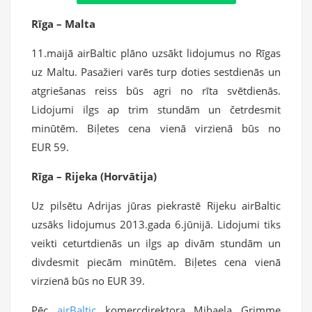
Rīga – Malta
11.maijā airBaltic plāno uzsākt lidojumus no Rīgas
uz Maltu. Pasažieri varēs turp doties sestdienās un
atgriešanas reiss būs agri no rīta svētdienās.
Lidojumi ilgs ap trim stundām un četrdesmit
minūtēm. Biļetes cena vienā virzienā būs no
EUR 59.
Rīga – Rijeka (Horvātija)
Uz pilsētu Adrijas jūras piekrastē Rijeku airBaltic
uzsāks lidojumus 2013.gada 6.jūnijā. Lidojumi tiks
veikti ceturtdienās un ilgs ap divām stundām un
divdesmit piecām minūtēm. Biļetes cena vienā
virzienā būs no EUR 39.
Pēc
airBaltic
komercdirektora Mihaela Grimme