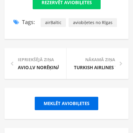
REZERVĒT AVIOBIĻETES
Tags:
airBaltic
aviobiļetes no Rīgas
IEPRIEKŠĒJĀ ZIŅA
NĀKAMĀ ZIŅA
AVIO.LV NORĒĶINĀŠANAS IESPĒJAS
TURKISH AIRLINES TAGAD 
MEKLĒT AVIOBIĻETES