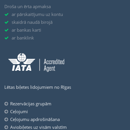
Droša un ērta apmaksa
ar pārskaitījumu uz kontu
skaidrā naudā birojā
ar bankas karti
ar banklink
Lētas biļetes lidojumiem no Rīgas
Rezervācijas grupām
Ceļojumi
Ceļojumu apdrošināšana
Aviobiļetes uz visām valstīm