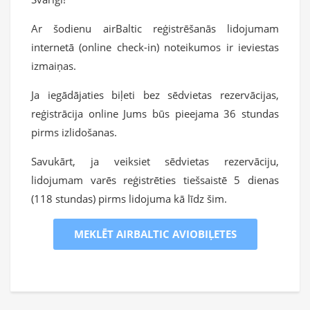
Ar šodienu airBaltic reģistrēšanās lidojumam
internetā (online check-in) noteikumos ir ieviestas
izmaiņas.
Ja iegādājaties biļeti bez sēdvietas rezervācijas,
reģistrācija online Jums būs pieejama 36 stundas
pirms izlidošanas.
Savukārt, ja veiksiet sēdvietas rezervāciju,
lidojumam varēs reģistrēties tiešsaistē 5 dienas
(118 stundas) pirms lidojuma kā līdz šim.
MEKLĒT AIRBALTIC AVIOBIĻETES