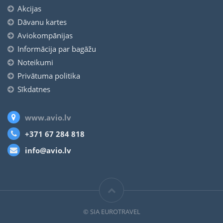
Akcijas
Dāvanu kartes
Aviokompānijas
Informācija par bagāžu
Noteikumi
Privātuma politika
Sīkdatnes
www.avio.lv
+371 67 284 818
info@avio.lv
© SIA EUROTRAVEL