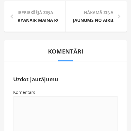
IEPRIEKŠĒJĀ ZIŅA
NĀKAMĀ ZIŅA
RYANAIR MAINA ROKAS BAGĀŽAS POLITIKU!
JAUNUMS NO AIRBALTIC – 
KOMENTĀRI
Uzdot jautājumu
Komentārs